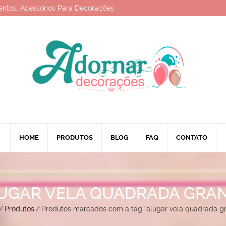
entos, Acessórios Para Decorações
HOME
PRODUTOS
BLOG
FAQ
CONTATO
UGAR VELA QUADRADA GRA
/
Produtos
/
Produtos marcados com a tag “alugar vela quadrada g