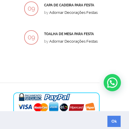
CAPA DE CADEIRA PARA FESTA
BOLO
09
09
by
Adornar Decorações Festas
by
Ad
DEZ
DEZ
TOALHA DE MESA PARA FESTA
BOLO
09
09
by
Adornar Decorações Festas
by
Ad
DEZ
DEZ
Ok