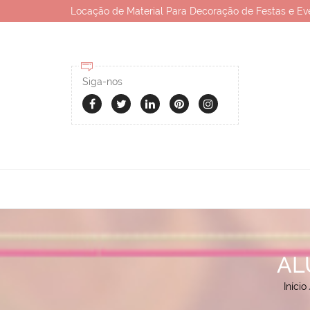
Locação de Material Para Decoração de Festas e Ev
Siga-nos
AL
Início