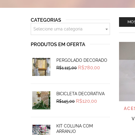
CATEGORIAS
MOS
Selecione uma categoria
PRODUTOS EM OFERTA
PERGOLADO DECORADO
Original
Current
R$
780,00
R$
1.115,00
price
price
was:
is:
R$1.115,00.
R$780,00.
BICICLETA DECORATIVA
Original
Current
R$
120,00
R$
145,00
price
price
ACE
was:
is:
R$145,00.
R$120,00.
V
KIT COLUNA COM
ARRANJO