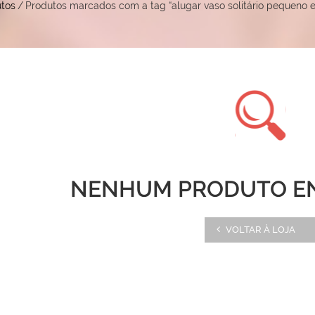
tos
/
Produtos marcados com a tag “alugar vaso solitário pequeno e
NENHUM PRODUTO E
VOLTAR À LOJA