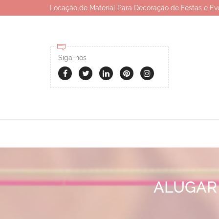
Locação de Material Para Decoração de Festas e Ev
Siga-nos
ALUGAR 