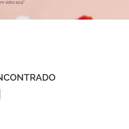
m vidro azul”
NCONTRADO