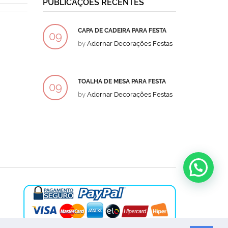
PUBLICAÇÕES RECENTES
CAPA DE CADEIRA PARA FESTA
BOLO
09
09
by
Adornar Decorações Festas
by
Ad
DEZ
DEZ
TOALHA DE MESA PARA FESTA
BOLO
09
09
by
Adornar Decorações Festas
by
Ad
DEZ
DEZ