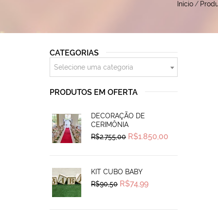
Início
/
Produ
CATEGORIAS
Selecione uma categoria
PRODUTOS EM OFERTA
DECORAÇÃO DE
CERIMÔNIA
Original
Current
R$
1.850,00
R$
2.755,00
price
price
was:
is:
R$2.755,00.
R$1.850,00.
KIT CUBO BABY
Original
Current
R$
74,99
R$
90,50
price
price
was:
is:
R$90,50.
R$74,99.