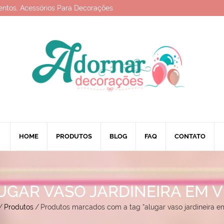
entos, Acessórios Para Decorações
HOME
PRODUTOS
BLOG
FAQ
CONTATO
UGAR VASO JARDINEIRA EM V
/
Produtos
/
Produtos marcados com a tag “alugar vaso jardineira em