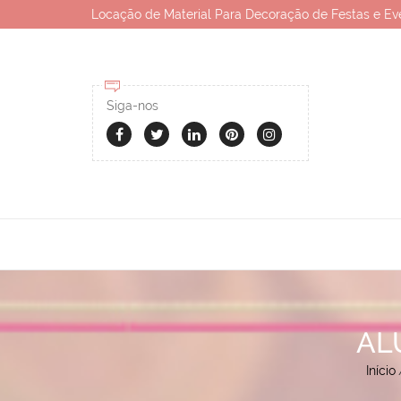
Locação de Material Para Decoração de Festas e Ev
Siga-nos
AL
Início