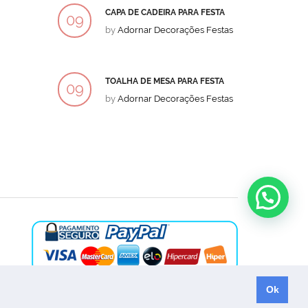
CAPA DE CADEIRA PARA FESTA
BOLO
09
09
by
Adornar Decorações Festas
by
Ad
DEZ
DEZ
TOALHA DE MESA PARA FESTA
BOLO
09
09
by
Adornar Decorações Festas
by
Ad
DEZ
DEZ
Ok