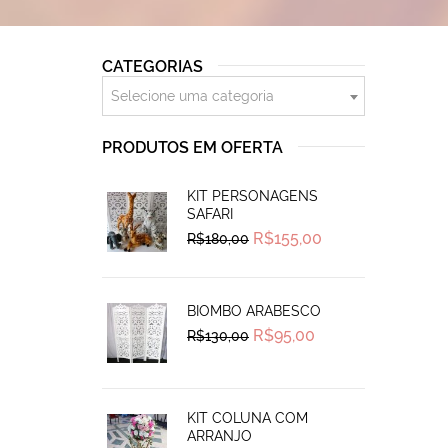
CATEGORIAS
Selecione uma categoria
PRODUTOS EM OFERTA
KIT PERSONAGENS
SAFARI
Original
Current
R$
155,00
R$
180,00
price
price
was:
is:
R$180,00.
R$155,00.
BIOMBO ARABESCO
Original
Current
R$
95,00
R$
130,00
price
price
was:
is:
R$130,00.
R$95,00.
KIT COLUNA COM
ARRANJO