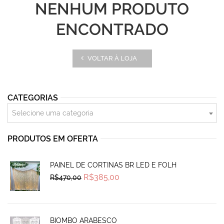
NENHUM PRODUTO
ENCONTRADO
VOLTAR À LOJA
CATEGORIAS
Selecione uma categoria
PRODUTOS EM OFERTA
PAINEL DE CORTINAS BR LED E FOLH
Original
Current
R$
385,00
R$
470,00
price
price
was:
is:
R$470,00.
R$385,00.
BIOMBO ARABESCO