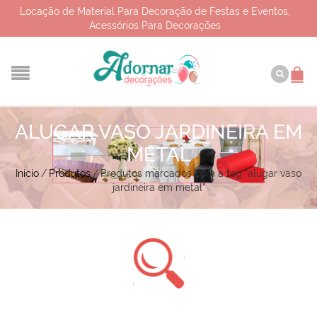
Locação de Material Para Decoração de Festas e Eventos,
Acessórios Para Decorações
ALUGAR VASO JARDINEIRA EM
METAL
Início
/
Produtos
/
Produtos marcados com a tag “alugar vaso
jardineira em metal”