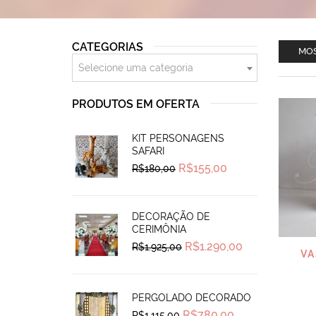
CATEGORIAS
MOS
Selecione uma categoria
PRODUTOS EM OFERTA
KIT PERSONAGENS
SAFARI
Original
Current
R$
155,00
R$
180,00
price
price
was:
is:
R$180,00.
R$155,00.
DECORAÇÃO DE
CERIMÔNIA
Original
Current
R$
1.290,00
R$
1.925,00
VA
price
price
was:
is:
R$1.925,00.
R$1.290,00.
PERGOLADO DECORADO
Original
Current
R$
780,00
R$
1.115,00