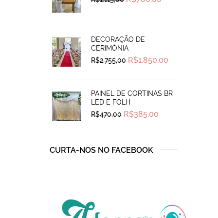
price
price
was:
is:
R$1.115,00.
R$780,00.
DECORAÇÃO DE
CERIMÔNIA
Original
Current
R$
1.850,00
R$
2.755,00
price
price
was:
is:
R$2.755,00.
R$1.850,00.
PAINEL DE CORTINAS BR
LED E FOLH
Original
Current
R$
385,00
R$
470,00
price
price
was:
is:
R$470,00.
R$385,00.
CURTA-NOS NO FACEBOOK