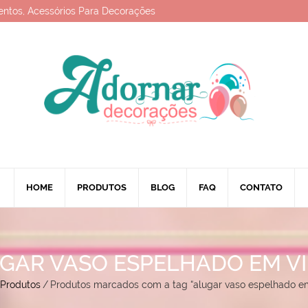
entos, Acessórios Para Decorações
HOME
PRODUTOS
BLOG
FAQ
CONTATO
GAR VASO ESPELHADO EM V
Produtos
/
Produtos marcados com a tag “alugar vaso espelhado em