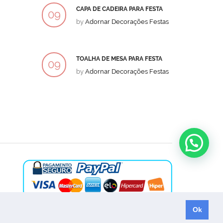
CAPA DE CADEIRA PARA FESTA
BOLO
09
09
by
Adornar Decorações Festas
by
Ad
DEZ
DEZ
TOALHA DE MESA PARA FESTA
BOLO
09
09
by
Adornar Decorações Festas
by
Ad
DEZ
DEZ
Ok