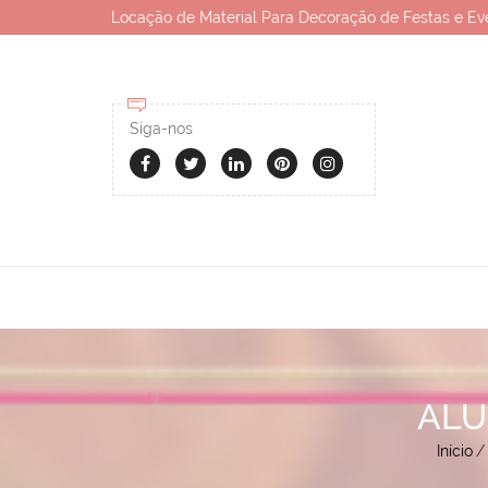
Locação de Material Para Decoração de Festas e Ev
Siga-nos
ALU
Início
/