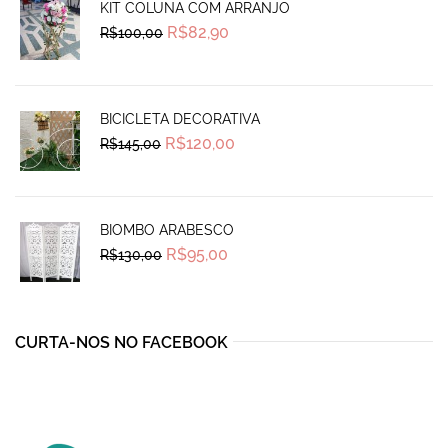
KIT COLUNA COM ARRANJO
Original
Current
R$
82,90
R$
100,00
price
price
was:
is:
R$100,00.
R$82,90.
BICICLETA DECORATIVA
Original
Current
R$
120,00
R$
145,00
price
price
was:
is:
R$145,00.
R$120,00.
BIOMBO ARABESCO
Original
Current
R$
95,00
R$
130,00
price
price
was:
is:
R$130,00.
R$95,00.
CURTA-NOS NO FACEBOOK