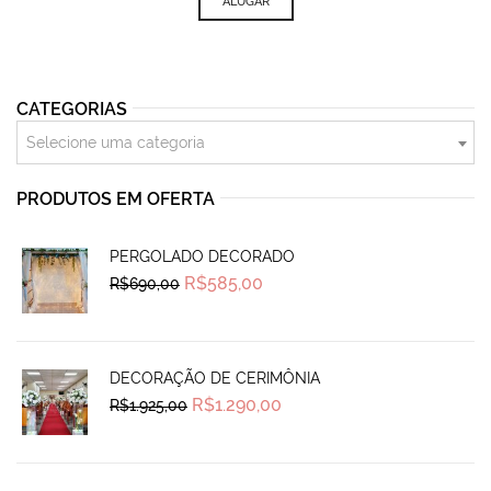
ALUGAR
CATEGORIAS
Selecione uma categoria
PRODUTOS EM OFERTA
PERGOLADO DECORADO
Original
Current
R$
585,00
R$
690,00
price
price
was:
is:
R$690,00.
R$585,00.
DECORAÇÃO DE CERIMÔNIA
Original
Current
R$
1.290,00
R$
1.925,00
price
price
was:
is:
R$1.925,00.
R$1.290,00.