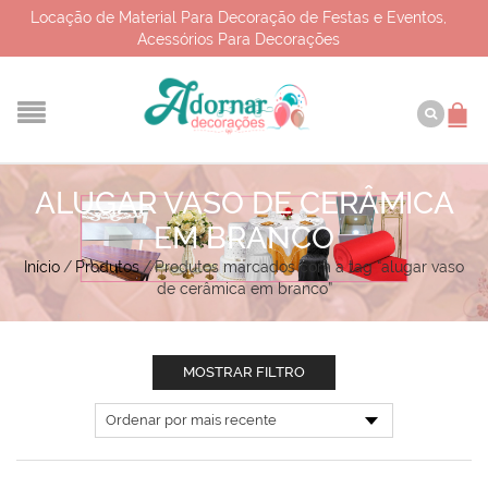
Locação de Material Para Decoração de Festas e Eventos,
Acessórios Para Decorações
ALUGAR VASO DE CERÂMICA
EM BRANCO
Início
/
Produtos
/
Produtos marcados com a tag “alugar vaso
de cerâmica em branco”
MOSTRAR FILTRO