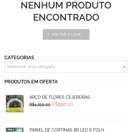
NENHUM PRODUTO
ENCONTRADO
VOLTAR À LOJA
CATEGORIAS
Selecione uma categoria
PRODUTOS EM OFERTA
ARCO DE FLORES CEJEREIRAS
Original
Current
R$
990,00
R$
1.250,00
price
price
was:
is:
R$1.250,00.
R$990,00.
PAINEL DE CORTINAS BR LED E FOLH