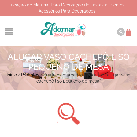
Locação de Material Para Decoração de Festas e Eventos,
Acessórios Para Decorações
ALUGAR VASO CACHEPÔ LISO
PEQUENO DE MESA
Início
/
Produtos
/
Produtos marcados com a tag “alugar vaso
cachepô liso pequeno de mesa”