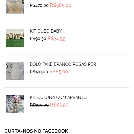
Original
Current
R$
385,00
R$
470,00
price
price
was:
is:
R$470,00.
R$385,00.
KIT CUBO BABY
Original
Current
R$
74,99
R$
90,50
price
price
was:
is:
R$90,50.
R$74,99.
BOLO FAKE BRANCO ROSAS PÉR
Original
Current
R$
85,00
R$
120,00
price
price
was:
is:
R$120,00.
R$85,00.
KIT COLUNA COM ARRANJO
Original
Current
R$
82,90
R$
100,00
price
price
was:
is:
R$100,00.
R$82,90.
CURTA-NOS NO FACEBOOK