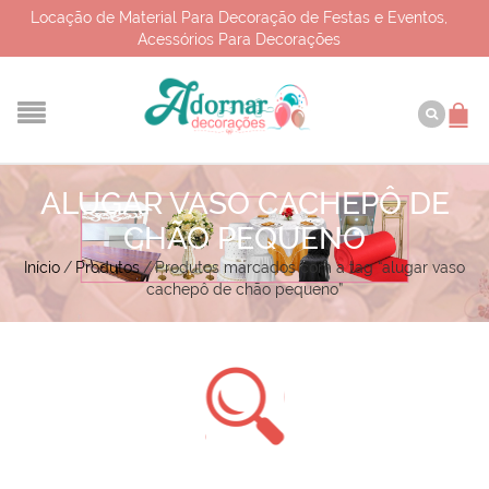
Locação de Material Para Decoração de Festas e Eventos,
Acessórios Para Decorações
ALUGAR VASO CACHEPÔ DE
CHÃO PEQUENO
Início
/
Produtos
/
Produtos marcados com a tag “alugar vaso
cachepô de chão pequeno”