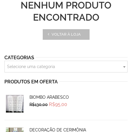
NENHUM PRODUTO
ENCONTRADO
VOLTAR À LOJA
CATEGORIAS
Selecione uma categoria
PRODUTOS EM OFERTA
BIOMBO ARABESCO
Original
Current
R$
95,00
R$
130,00
price
price
was:
is:
R$130,00.
R$95,00.
DECORAÇÃO DE CERIMÔNIA