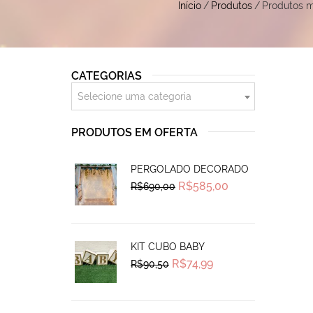
Início
/
Produtos
/
Produtos m
CATEGORIAS
Selecione uma categoria
PRODUTOS EM OFERTA
PERGOLADO DECORADO
Original
Current
R$
585,00
R$
690,00
price
price
was:
is:
R$690,00.
R$585,00.
KIT CUBO BABY
Original
Current
R$
74,99
R$
90,50
price
price
was:
is:
R$90,50.
R$74,99.