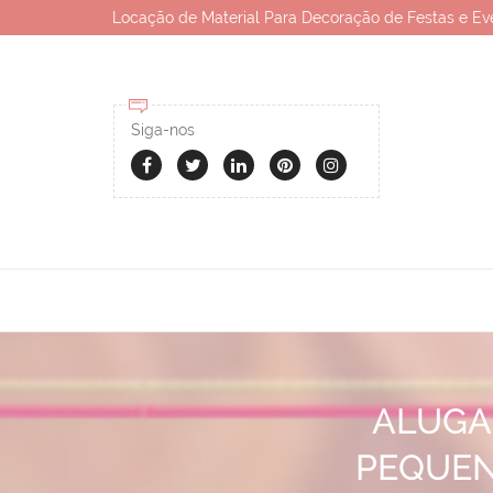
Locação de Material Para Decoração de Festas e Ev
Siga-nos
ALUGA
PEQUEN