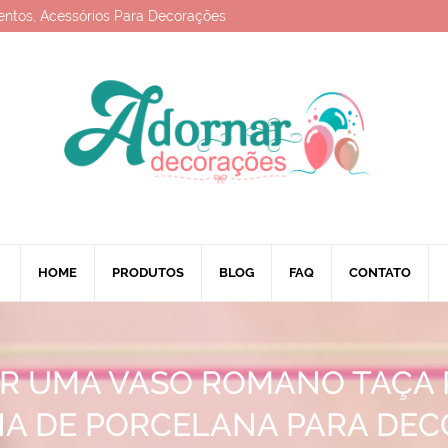
entos, Acessórios Para Decorações
HOME
PRODUTOS
BLOG
FAQ
CONTATO
R UMA VASO ROMANO TAÇA 
A DE PORCELANA PARA DE