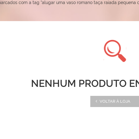
arcados com a tag “alugar uma vaso romano taça raiada pequena 
NENHUM PRODUTO E
VOLTAR À LOJA