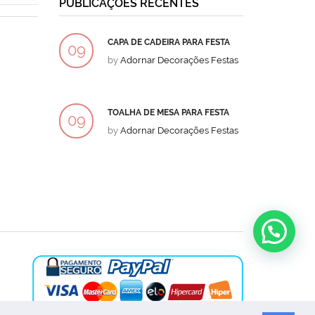
PUBLICAÇÕES RECENTES
CAPA DE CADEIRA PARA FESTA
BOLO
09
09
by
Adornar Decorações Festas
by
Ad
DEZ
DEZ
TOALHA DE MESA PARA FESTA
BOLO
09
09
by
Adornar Decorações Festas
by
Ad
DEZ
DEZ