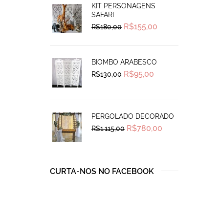
KIT PERSONAGENS
SAFARI
Original
Current
R$
155,00
R$
180,00
price
price
was:
is:
R$180,00.
R$155,00.
BIOMBO ARABESCO
Original
Current
R$
95,00
R$
130,00
price
price
was:
is:
R$130,00.
R$95,00.
PERGOLADO DECORADO
Original
Current
R$
780,00
R$
1.115,00
price
price
was:
is:
R$1.115,00.
R$780,00.
CURTA-NOS NO FACEBOOK