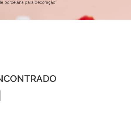
de porcelana para decoração”
NCONTRADO