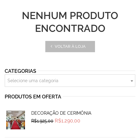
NENHUM PRODUTO
ENCONTRADO
VOLTAR À LOJA
CATEGORIAS
Selecione uma categoria
PRODUTOS EM OFERTA
DECORAÇÃO DE CERIMÔNIA
Original
Current
R$
1.290,00
R$
1.925,00
price
price
was:
is:
R$1.925,00.
R$1.290,00.