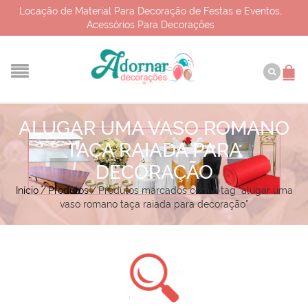
Locação de Material Para Decoração de Festas e Eventos,
Acessórios Para Decorações
ALUGAR UMA VASO ROMANO
TAÇA RAIADA PARA
DECORAÇÃO
Início
/
Produtos
/
Produtos marcados com a tag “alugar uma
vaso romano taça raiada para decoração”