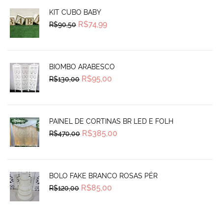
KIT CUBO BABY
Original
Current
R$
74,99
R$
90,50
price
price
was:
is:
R$90,50.
R$74,99.
BIOMBO ARABESCO
Original
Current
R$
95,00
R$
130,00
price
price
was:
is:
R$130,00.
R$95,00.
PAINEL DE CORTINAS BR LED E FOLH
Original
Current
R$
385,00
R$
470,00
price
price
was:
is:
R$470,00.
R$385,00.
BOLO FAKE BRANCO ROSAS PÉR
Original
Current
R$
85,00
R$
120,00
price
price
was:
is:
R$120,00.
R$85,00.