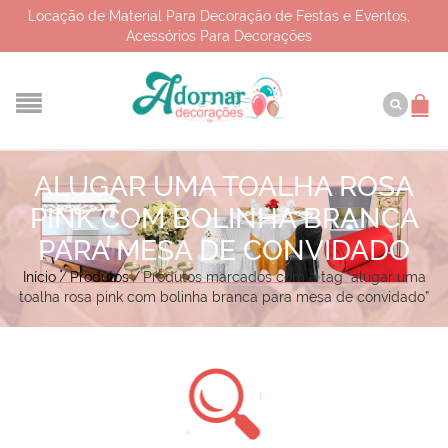
Locação de Material Para Decoração de Festas e Eventos,
Acessórios Para Decorações
ALUGAR UMA TOALHA ROSA
PINK COM BOLINHA BRANCA
PARA MESA DE CONVIDADO
Início
/
Produtos
/
Produtos marcados com a tag “alugar uma
toalha rosa pink com bolinha branca para mesa de convidado”