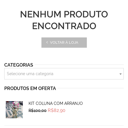
NENHUM PRODUTO
ENCONTRADO
VOLTAR À LOJA
CATEGORIAS
Selecione uma categoria
PRODUTOS EM OFERTA
KIT COLUNA COM ARRANJO
Original
Current
R$
82,90
R$
100,00
price
price
was:
is:
R$100,00.
R$82,90.