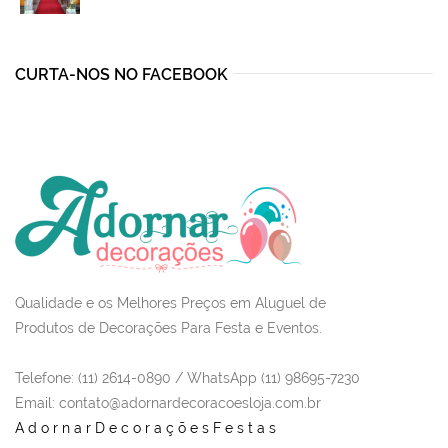
was:
is:
R$1.925,00.
R$1.290,00.
CURTA-NOS NO FACEBOOK
Qualidade e os Melhores Preços em Aluguel de
Produtos de Decorações Para Festa e Eventos.
Telefone: (11) 2614-0890 / WhatsApp (11) 98695-7230
Email
: contato@adornardecoracoesloja.com.br
AdornarDecoraçõesFestas