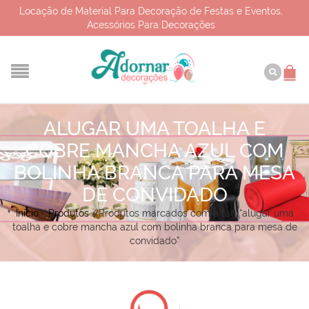
Locação de Material Para Decoração de Festas e Eventos,
Acessórios Para Decorações
ALUGAR UMA TOALHA E
COBRE MANCHA AZUL COM
BOLINHA BRANCA PARA MESA
DE CONVIDADO
Início
/
Produtos
/
Produtos marcados com a tag “alugar uma
toalha e cobre mancha azul com bolinha branca para mesa de
convidado”