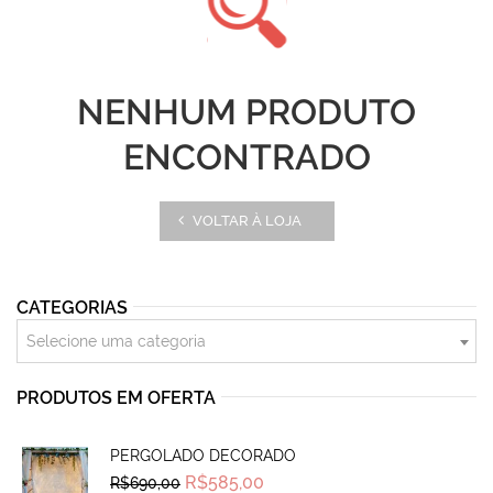
NENHUM PRODUTO
ENCONTRADO
VOLTAR À LOJA
CATEGORIAS
Selecione uma categoria
PRODUTOS EM OFERTA
PERGOLADO DECORADO
Original
Current
R$
585,00
R$
690,00