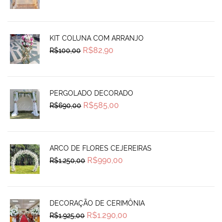
price
price
was:
is:
R$690,00.
R$585,00.
KIT COLUNA COM ARRANJO
Original
Current
R$
82,90
R$
100,00
price
price
was:
is:
R$100,00.
R$82,90.
PERGOLADO DECORADO
Original
Current
R$
585,00
R$
690,00
price
price
was:
is:
R$690,00.
R$585,00.
ARCO DE FLORES CEJEREIRAS
Original
Current
R$
990,00
R$
1.250,00
price
price
was:
is:
R$1.250,00.
R$990,00.
DECORAÇÃO DE CERIMÔNIA
Original
Current
R$
1.290,00
R$
1.925,00
price
price