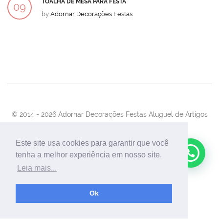
TOALHA DE MESA PARA FESTA
09
by
Adornar Decorações Festas
DEZ
© 2014 -
2026 Adornar Decorações Festas Aluguel de Artigos
Para Festas e Eventos
Desenvolvimento:
UnionForAgênciaWeb
Este site usa cookies para garantir que você
tenha a melhor experiência em nosso site.
Leia mais...
Ok