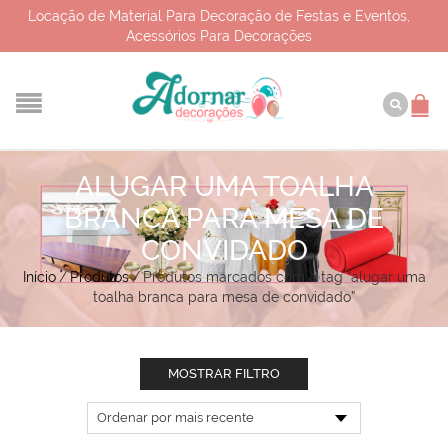
Locação de Material Para Decoração de Festas e Eventos,
Acessórios Para Decorações
ALUGAR UMA TOALHA
BRANCA PARA MESA DE
CONVIDADO
Início
/
Produtos
/
Produtos marcados com a tag “alugar uma
toalha branca para mesa de convidado”
MOSTRAR FILTRO