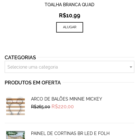
TOALHA BRANCA QUAD
R$
10,99
ALUGAR
CATEGORIAS
Selecione uma categoria
PRODUTOS EM OFERTA
ARCO DE BALÕES MINNIE MICKEY
Original
Current
R$
220,00
R$
265,00
price
price
was:
is:
R$265,00.
R$220,00.
PAINEL DE CORTINAS BR LED E FOLH