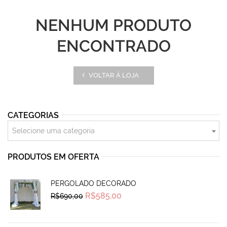
NENHUM PRODUTO
ENCONTRADO
VOLTAR À LOJA
CATEGORIAS
Selecione uma categoria
PRODUTOS EM OFERTA
PERGOLADO DECORADO
Original
Current
R$
585,00
R$
690,00
price
price
was:
is:
R$690,00.
R$585,00.