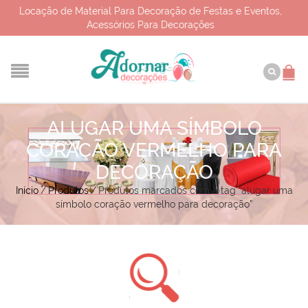
Locação de Material Para Decoração de Festas e Eventos,
Acessórios Para Decorações
ALUGAR UMA SÍMBOLO
CORAÇÃO VERMELHO PARA
DECORAÇÃO
Início
/
Produtos
/
Produtos marcados com a tag “alugar uma
símbolo coração vermelho para decoração”