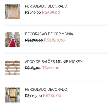
PERGOLADO DECORADO
Original
Current
R$
585,00
R$
690,00
price
price
was:
is:
R$690,00.
R$585,00.
DECORAÇÃO DE CERIMÔNIA
Original
Current
R$
1.850,00
R$
2.755,00
price
price
was:
is:
R$2.755,00.
R$1.850,00.
ARCO DE BALÕES MINNIE MICKEY
Original
Current
R$
220,00
R$
265,00
price
price
was:
is:
R$265,00.
R$220,00.
PERGOLADO DECORADO
Original
Current
R$
780,00
R$
1.115,00
price
price
was:
is:
R$1.115,00.
R$780,00.