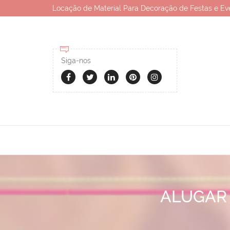
Locação de Material Para Decoração de Festas e Ev
Siga-nos
ALUGAR 