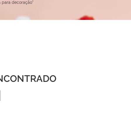
 para decoração”
NCONTRADO