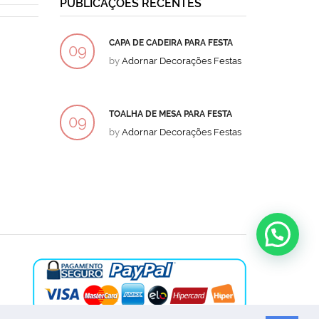
PUBLICAÇÕES RECENTES
CAPA DE CADEIRA PARA FESTA
BOLO
09
09
by
Adornar Decorações Festas
by
Ad
DEZ
DEZ
TOALHA DE MESA PARA FESTA
BOLO
09
09
by
Adornar Decorações Festas
by
Ad
DEZ
DEZ