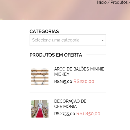
Início
/
Produtos
CATEGORIAS
Selecione uma categoria
PRODUTOS EM OFERTA
ARCO DE BALÕES MINNIE
MICKEY
Original
Current
R$
220,00
R$
265,00
price
price
was:
is:
R$265,00.
R$220,00.
DECORAÇÃO DE
CERIMÔNIA
Original
Current
R$
1.850,00
R$
2.755,00
price
price
was:
is:
R$2.755,00.
R$1.850,00.