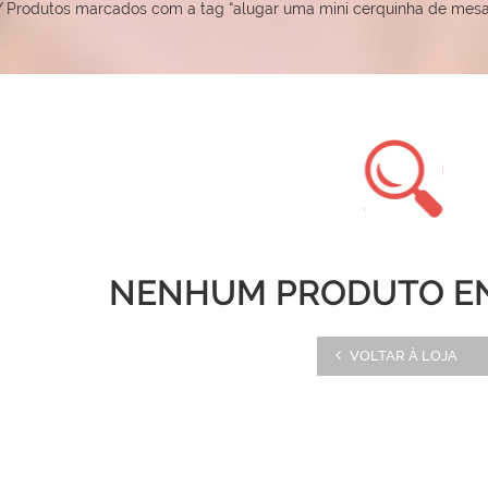
/
Produtos marcados com a tag “alugar uma mini cerquinha de mesa
NENHUM PRODUTO E
VOLTAR À LOJA