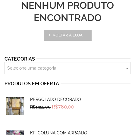
NENHUM PRODUTO
ENCONTRADO
VOLTAR À LOJA
CATEGORIAS
Selecione uma categoria
PRODUTOS EM OFERTA
PERGOLADO DECORADO
Original
Current
R$
780,00
R$
1.115,00
price
price
was:
is:
R$1.115,00.
R$780,00.
KIT COLUNA COM ARRANJO