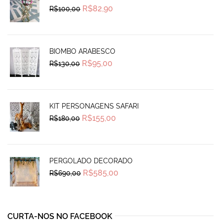
Original
Current
R$
82,90
R$
100,00
price
price
was:
is:
R$100,00.
R$82,90.
BIOMBO ARABESCO
Original
Current
R$
95,00
R$
130,00
price
price
was:
is:
R$130,00.
R$95,00.
KIT PERSONAGENS SAFARI
Original
Current
R$
155,00
R$
180,00
price
price
was:
is:
R$180,00.
R$155,00.
PERGOLADO DECORADO
Original
Current
R$
585,00
R$
690,00
price
price
was:
is:
R$690,00.
R$585,00.
CURTA-NOS NO FACEBOOK