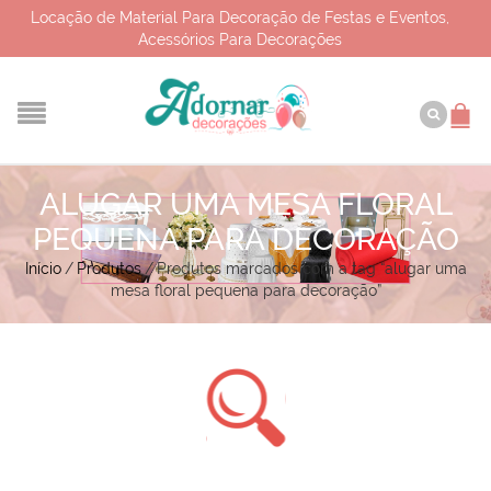
Locação de Material Para Decoração de Festas e Eventos,
Acessórios Para Decorações
ALUGAR UMA MESA FLORAL
PEQUENA PARA DECORAÇÃO
Início
/
Produtos
/
Produtos marcados com a tag “alugar uma
mesa floral pequena para decoração”