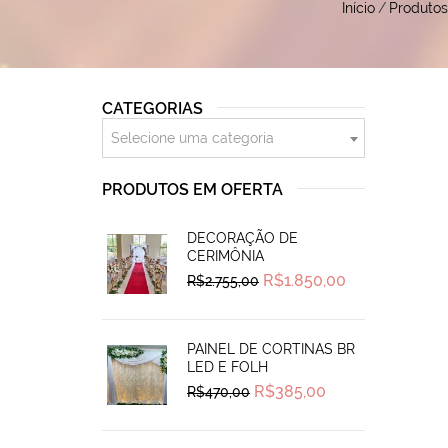
Início
/
Produtos
CATEGORIAS
Selecione uma categoria
PRODUTOS EM OFERTA
DECORAÇÃO DE
CERIMÔNIA
Original
Current
R$
1.850,00
R$
2.755,00
price
price
was:
is:
R$2.755,00.
R$1.850,00.
PAINEL DE CORTINAS BR
LED E FOLH
Original
Current
R$
385,00
R$
470,00
price
price
was:
is:
R$470,00.
R$385,00.