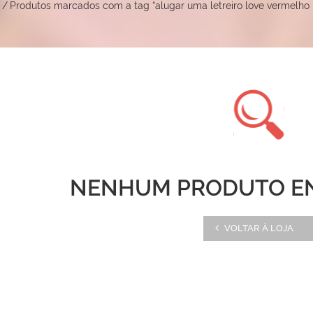
/
Produtos marcados com a tag “alugar uma letreiro love vermelho
NENHUM PRODUTO E
VOLTAR À LOJA