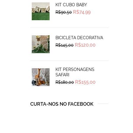
KIT CUBO BABY
Original
Current
R$
74,99
R$
90,50
price
price
was:
is:
R$90,50.
R$74,99.
BICICLETA DECORATIVA
Original
Current
R$
120,00
R$
145,00
price
price
was:
is:
R$145,00.
R$120,00.
KIT PERSONAGENS
SAFARI
Original
Current
R$
155,00
R$
180,00
price
price
was:
is:
R$180,00.
R$155,00.
CURTA-NOS NO FACEBOOK