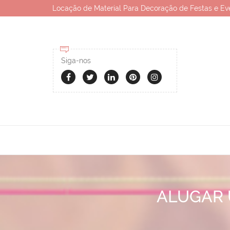
Locação de Material Para Decoração de Festas e Ev
Siga-nos
ALUGAR 