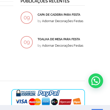
PUBLICAÇÕES RECENTES
CAPA DE CADEIRA PARA FESTA
BOLO
09
09
by
Adornar Decorações Festas
by
Ad
DEZ
DEZ
TOALHA DE MESA PARA FESTA
BOLO
09
09
by
Adornar Decorações Festas
by
Ad
DEZ
DEZ