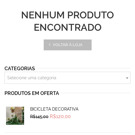
NENHUM PRODUTO
ENCONTRADO
VOLTAR À LOJA
CATEGORIAS
Selecione uma categoria
PRODUTOS EM OFERTA
BICICLETA DECORATIVA
Original
Current
R$
120,00
R$
145,00
price
price
was:
is:
R$145,00.
R$120,00.