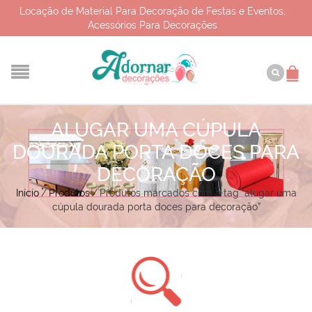
Locação de Material Para Decoração de Festas e Eventos,
Acessórios Para Decorações
ALUGAR UMA CÚPULA
DOURADA PORTA DOCES PARA
DECORAÇÃO
Início
/
Produtos
/
Produtos marcados com a tag “alugar uma
cúpula dourada porta doces para decoração”