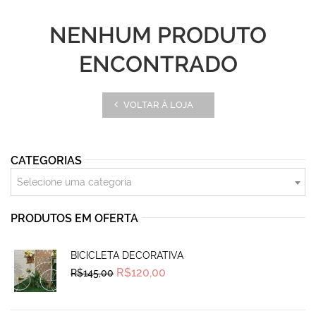
NENHUM PRODUTO
ENCONTRADO
VOLTAR À LOJA
CATEGORIAS
Selecione uma categoria
PRODUTOS EM OFERTA
BICICLETA DECORATIVA
Original
Current
R$
120,00
R$
145,00
price
price
was:
is:
R$145,00.
R$120,00.