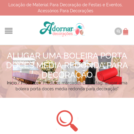
Locação de Material Para Decoração de Festas e Eventos,
Acessórios Para Decorações
ALUGAR UMA BOLEIRA PORTA
DOCES MÉDIA REDONDA PARA
DECORAÇÃO
Início
/
Produtos
/
Produtos marcados com a tag “alugar uma
boleira porta doces média redonda para decoração”