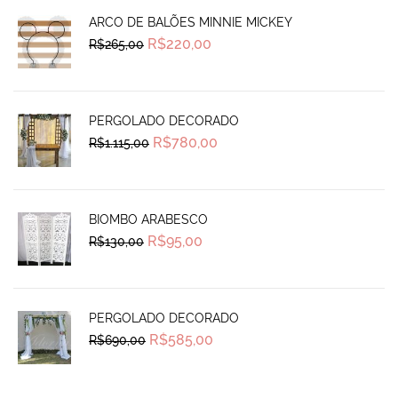
ARCO DE BALÕES MINNIE MICKEY
Original
Current
R$
220,00
R$
265,00
price
price
was:
is:
R$265,00.
R$220,00.
PERGOLADO DECORADO
Original
Current
R$
780,00
R$
1.115,00
price
price
was:
is:
R$1.115,00.
R$780,00.
BIOMBO ARABESCO
Original
Current
R$
95,00
R$
130,00
price
price
was:
is:
R$130,00.
R$95,00.
PERGOLADO DECORADO
Original
Current
R$
585,00
R$
690,00
price
price
was:
is:
R$690,00.
R$585,00.