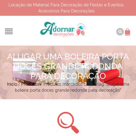
Locação de Material Para Decoração de Festas e Eventos,
Acessórios Para Decorações
ALUGAR UMA BOLEIRA PORTA
DOCES GRANDE REDONDA
PARA DECORAÇÃO
Início
/
Produtos
/
Produtos marcados com a tag “alugar uma
boleira porta doces grande redonda para decoração”