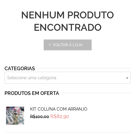
NENHUM PRODUTO
ENCONTRADO
VOLTAR À LOJA
CATEGORIAS
Selecione uma categoria
PRODUTOS EM OFERTA
KIT COLUNA COM ARRANJO
Original
Current
R$
82,90
R$
100,00
price
price
was:
is:
R$100,00.
R$82,90.