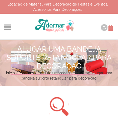
Locação de Material Para Decoração de Festas e Eventos,
Acessórios Para Decorações
ALUGAR UMA BANDEJA
SUPORTE RETANGULAR PARA
DECORAÇÃO
Início
/
Produtos
/
Produtos marcados com a tag “alugar uma
bandeja suporte retangular para decoração”