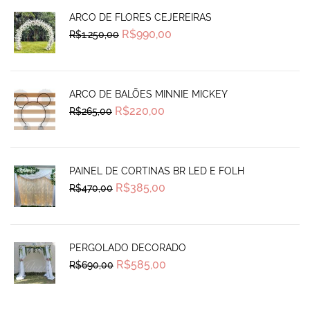
ARCO DE FLORES CEJEREIRAS
Original
Current
R$
990,00
R$
1.250,00
price
price
was:
is:
R$1.250,00.
R$990,00.
ARCO DE BALÕES MINNIE MICKEY
Original
Current
R$
220,00
R$
265,00
price
price
was:
is:
R$265,00.
R$220,00.
PAINEL DE CORTINAS BR LED E FOLH
Original
Current
R$
385,00
R$
470,00
price
price
was:
is:
R$470,00.
R$385,00.
PERGOLADO DECORADO
Original
Current
R$
585,00
R$
690,00
price
price
was:
is:
R$690,00.
R$585,00.