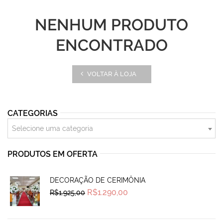
NENHUM PRODUTO
ENCONTRADO
VOLTAR À LOJA
CATEGORIAS
Selecione uma categoria
PRODUTOS EM OFERTA
DECORAÇÃO DE CERIMÔNIA
Original
Current
R$
1.290,00
R$
1.925,00
price
price
was:
is:
R$1.925,00.
R$1.290,00.