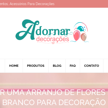
entos, Acessórios Para Decorações
HOME
PRODUTOS
BLOG
FAQ
CONTATO
R UMA ARRANJO DE FLORES L
BRANCO PARA DECORAÇÃO