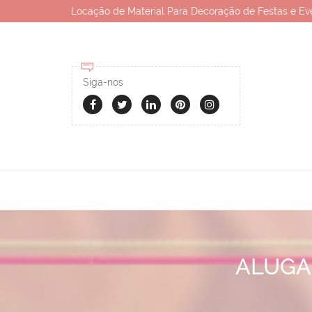
Locação de Material Para Decoração de Festas e Ev
Siga-nos
ALUGA