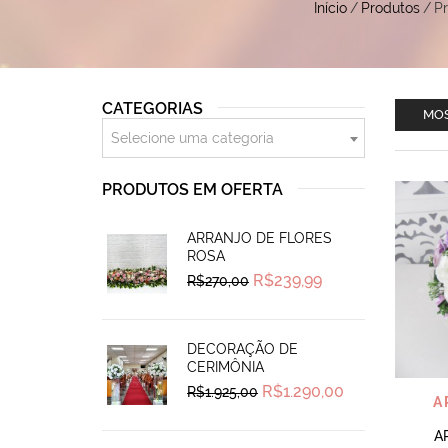
Início
/
Produtos
/
Pr
CATEGORIAS
MOS
Selecione uma categoria
PRODUTOS EM OFERTA
ARRANJO DE FLORES
ROSA
Original
Current
R$
239,99
R$
270,00
price
price
was:
is:
R$270,00.
R$239,99.
DECORAÇÃO DE
CERIMÔNIA
Original
Current
R$
1.290,00
R$
1.925,00
A
price
price
was:
is:
R$1.925,00.
R$1.290,00.
A