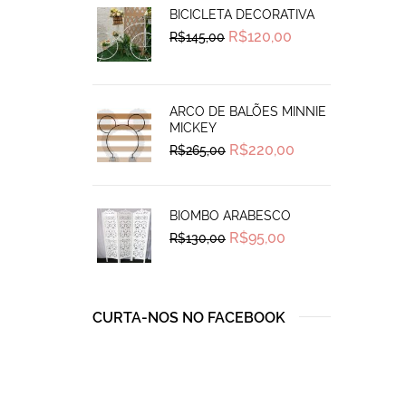
BICICLETA DECORATIVA
Original
Current
R$
120,00
R$
145,00
price
price
was:
is:
R$145,00.
R$120,00.
ARCO DE BALÕES MINNIE
MICKEY
Original
Current
R$
220,00
R$
265,00
price
price
was:
is:
R$265,00.
R$220,00.
BIOMBO ARABESCO
Original
Current
R$
95,00
R$
130,00
price
price
was:
is:
R$130,00.
R$95,00.
CURTA-NOS NO FACEBOOK