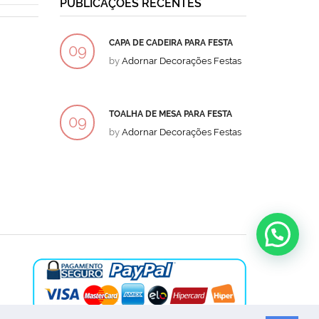
PUBLICAÇÕES RECENTES
CAPA DE CADEIRA PARA FESTA
BOLO
09
09
by
Adornar Decorações Festas
by
Ad
DEZ
DEZ
TOALHA DE MESA PARA FESTA
BOLO
09
09
by
Adornar Decorações Festas
by
Ad
DEZ
DEZ