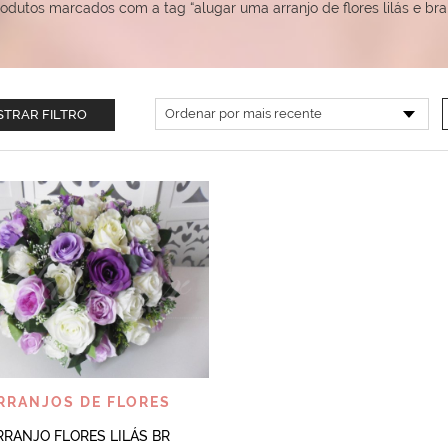
odutos marcados com a tag “alugar uma arranjo de flores lilás e br
TRAR FILTRO
VISUALIZAR
RRANJOS DE FLORES
RRANJO FLORES LILÁS BR