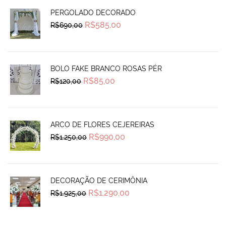
PERGOLADO DECORADO
Original
Current
R$
585,00
R$
690,00
price
price
was:
is:
R$690,00.
R$585,00.
BOLO FAKE BRANCO ROSAS PÉR
Original
Current
R$
85,00
R$
120,00
price
price
was:
is:
R$120,00.
R$85,00.
ARCO DE FLORES CEJEREIRAS
Original
Current
R$
990,00
R$
1.250,00
price
price
was:
is:
R$1.250,00.
R$990,00.
DECORAÇÃO DE CERIMÔNIA
Original
Current
R$
1.290,00
R$
1.925,00
price
price
was:
is:
R$1.925,00.
R$1.290,00.