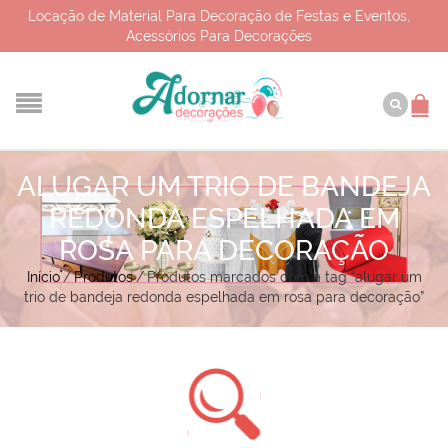
Locação de Material Para Decoração de Festas e Eventos,
Acessórios Para Decorações
ALUGAR UM TRIO DE BANDEJA
REDONDA ESPELHADA EM
ROSA PARA DECORAÇÃO
Início
/
Produtos
/
Produtos marcados com a tag “alugar um
trio de bandeja redonda espelhada em rosa para decoração”