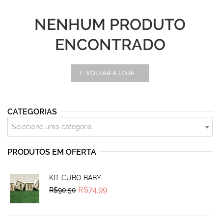
NENHUM PRODUTO
ENCONTRADO
VOLTAR À LOJA
CATEGORIAS
Selecione uma categoria
PRODUTOS EM OFERTA
KIT CUBO BABY
Original
Current
R$
74,99
R$
90,50
price
price
was:
is:
R$90,50.
R$74,99.