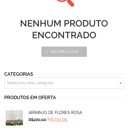
NENHUM PRODUTO
ENCONTRADO
VOLTAR À LOJA
CATEGORIAS
Selecione uma categoria
PRODUTOS EM OFERTA
ARRANJO DE FLORES ROSA
Original
Current
R$
239,99
R$
270,00
price
price
was:
is: