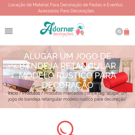
Locação de Material Para Decoração de Festas e Eventos,
Acessórios Para Decorações
ALUGAR UM JOGO DE
BANDEJA RETANGULAR
MODELO RUSTICO PARA
DECORAÇÃO
Início
/
Produtos
/
Produtos marcados com a tag “alugar um
jogo de bandeja retangular modelo rustico para decoração”