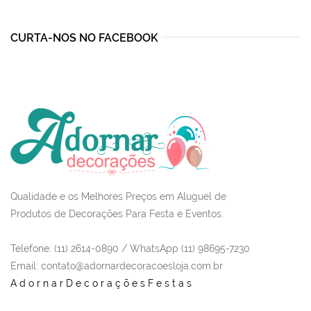
R$120,00.
R$85,00.
CURTA-NOS NO FACEBOOK
Qualidade e os Melhores Preços em Aluguel de
Produtos de Decorações Para Festa e Eventos.
Telefone: (11) 2614-0890 / WhatsApp (11) 98695-7230
Email
: contato@adornardecoracoesloja.com.br
AdornarDecoraçõesFestas