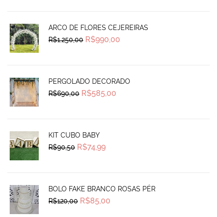
R$270,00.
R$239,99.
ARCO DE FLORES CEJEREIRAS
Original
Current
R$
990,00
R$
1.250,00
price
price
was:
is:
R$1.250,00.
R$990,00.
PERGOLADO DECORADO
Original
Current
R$
585,00
R$
690,00
price
price
was:
is:
R$690,00.
R$585,00.
KIT CUBO BABY
Original
Current
R$
74,99
R$
90,50
price
price
was:
is:
R$90,50.
R$74,99.
BOLO FAKE BRANCO ROSAS PÉR
Original
Current
R$
85,00
R$
120,00
price
price
was:
is: