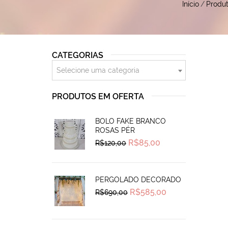
Início
/
Produ
CATEGORIAS
Selecione uma categoria
PRODUTOS EM OFERTA
BOLO FAKE BRANCO
ROSAS PÉR
Original
Current
R$
85,00
R$
120,00
price
price
was:
is:
R$120,00.
R$85,00.
PERGOLADO DECORADO
Original
Current
R$
585,00
R$
690,00
price
price
was:
is:
R$690,00.
R$585,00.