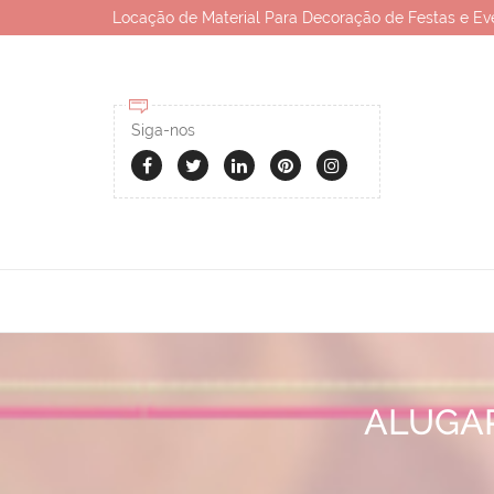
Locação de Material Para Decoração de Festas e Ev
Siga-nos
ALUGAR