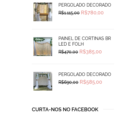
PERGOLADO DECORADO
Original
Current
R$
780,00
R$
1.115,00
price
price
was:
is:
R$1.115,00.
R$780,00.
PAINEL DE CORTINAS BR
LED E FOLH
Original
Current
R$
385,00
R$
470,00
price
price
was:
is:
R$470,00.
R$385,00.
PERGOLADO DECORADO
Original
Current
R$
585,00
R$
690,00
price
price
was:
is:
R$690,00.
R$585,00.
CURTA-NOS NO FACEBOOK