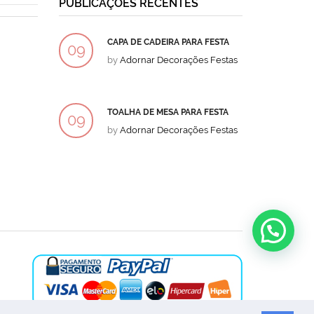
PUBLICAÇÕES RECENTES
CAPA DE CADEIRA PARA FESTA
BOLO
09
09
by
Adornar Decorações Festas
by
Ad
DEZ
DEZ
TOALHA DE MESA PARA FESTA
BOLO
09
09
by
Adornar Decorações Festas
by
Ad
DEZ
DEZ