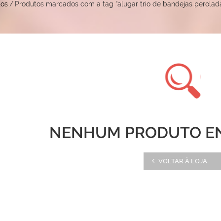
tos
/
Produtos marcados com a tag “alugar trio de bandejas perolad
NENHUM PRODUTO E
VOLTAR À LOJA