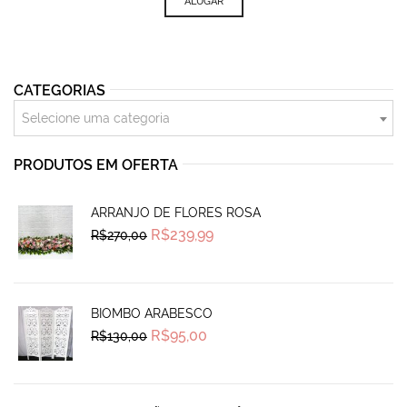
ALUGAR
CATEGORIAS
Selecione uma categoria
PRODUTOS EM OFERTA
ARRANJO DE FLORES ROSA
Original
Current
R$
239,99
R$
270,00
price
price
was:
is:
R$270,00.
R$239,99.
BIOMBO ARABESCO
Original
Current
R$
95,00
R$
130,00
price
price
was:
is:
R$130,00.
R$95,00.