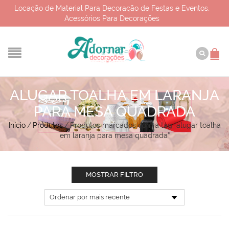
Locação de Material Para Decoração de Festas e Eventos,
Acessórios Para Decorações
ALUGAR TOALHA EM LARANJA
PARA MESA QUADRADA
Início
/
Produtos
/
Produtos marcados com a tag “alugar toalha
em laranja para mesa quadrada”
MOSTRAR FILTRO