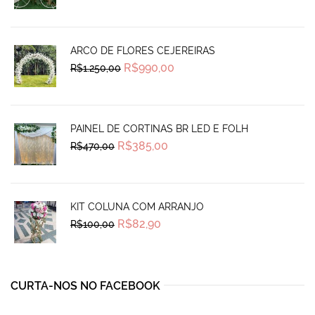
was:
is:
R$145,00.
R$120,00.
ARCO DE FLORES CEJEREIRAS
Original
Current
R$
990,00
R$
1.250,00
price
price
was:
is:
R$1.250,00.
R$990,00.
PAINEL DE CORTINAS BR LED E FOLH
Original
Current
R$
385,00
R$
470,00
price
price
was:
is:
R$470,00.
R$385,00.
KIT COLUNA COM ARRANJO
Original
Current
R$
82,90
R$
100,00
price
price
was:
is:
R$100,00.
R$82,90.
CURTA-NOS NO FACEBOOK