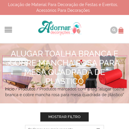
Locação de Material Para Decoração de Festas e Eventos,
Acessórios Para Decorações
ALUGAR TOALHA BRANCA E
COBRE MANCHA ROSA PARA
MESA QUADRADA DE
PLÁSTICO
Início
/
Produtos
/
Produtos marcados com a tag “alugar toalha
branca e cobre mancha rosa para mesa quadrada de plástico”
MOSTRAR FILTRO