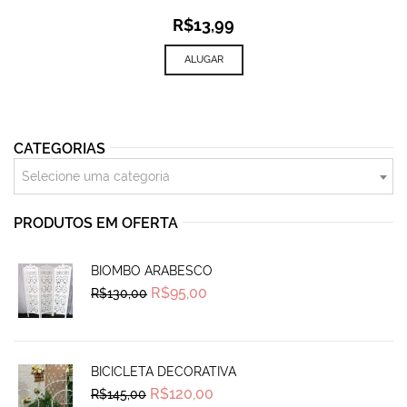
R$
13,99
ALUGAR
CATEGORIAS
Selecione uma categoria
PRODUTOS EM OFERTA
BIOMBO ARABESCO
Original
Current
R$
95,00
R$
130,00
price
price
was:
is:
R$130,00.
R$95,00.
BICICLETA DECORATIVA
Original
Current
R$
120,00
R$
145,00
price
price