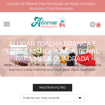
Locação de Material Para Decoração de Festas e Eventos,
Acessórios Para Decorações
ALUGAR TOALHA BRANCA E
COBRE MANCHA AZUL ROYAL
PARA MESA QUADRADA
Início
/
Produtos
/
Produtos marcados com a tag “alugar toalha
branca e cobre mancha azul royal para mesa quadrada”
MOSTRAR FILTRO