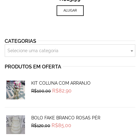
ALUGAR
CATEGORIAS
Selecione uma categoria
PRODUTOS EM OFERTA
KIT COLUNA COM ARRANJO
Original
Current
R$
82,90
R$
100,00
price
price
was:
is:
R$100,00.
R$82,90.
BOLO FAKE BRANCO ROSAS PÉR
Original
Current
R$
85,00
R$
120,00
price
price
was:
is:
R$120,00.
R$85,00.