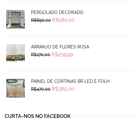
PERGOLADO DECORADO
Original
Current
R$
585,00
R$
690,00
price
price
was:
is:
R$690,00.
R$585,00.
ARRANJO DE FLORES ROSA
Original
Current
R$
239,99
R$
270,00
price
price
was:
is:
R$270,00.
R$239,99.
PAINEL DE CORTINAS BR LED E FOLH
Original
Current
R$
385,00
R$
470,00
price
price
was:
is:
R$470,00.
R$385,00.
CURTA-NOS NO FACEBOOK