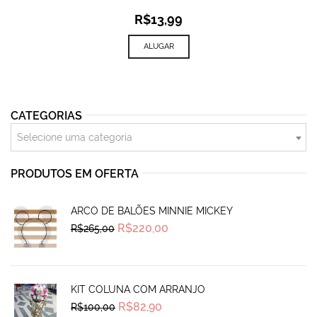
R$
13,99
ALUGAR
CATEGORIAS
Selecione uma categoria
PRODUTOS EM OFERTA
ARCO DE BALÕES MINNIE MICKEY
Original
Current
R$
220,00
R$
265,00
price
price
was:
is:
R$265,00.
R$220,00.
KIT COLUNA COM ARRANJO
Original
Current
R$
82,90
R$
100,00
price
price