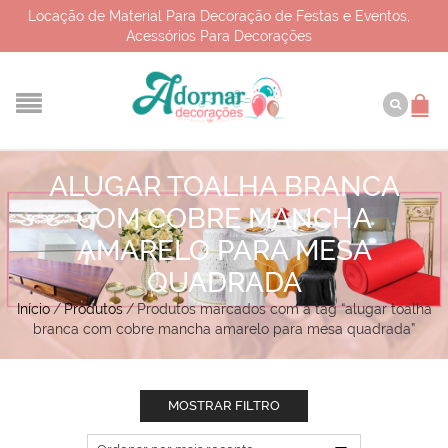
Locação de Material Para Decoração de Festas e Eventos,
Acessórios Para Decorações
ALUGAR TOALHA BRANCA
COM COBRE MANCHA
AMARELO PARA MESA
QUADRADA
Início
/
Produtos
/
Produtos marcados com a tag “alugar toalha
branca com cobre mancha amarelo para mesa quadrada”
MOSTRAR FILTRO