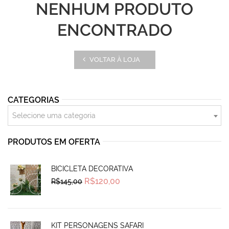
NENHUM PRODUTO
ENCONTRADO
VOLTAR À LOJA
CATEGORIAS
Selecione uma categoria
PRODUTOS EM OFERTA
BICICLETA DECORATIVA
Original
Current
R$
120,00
R$
145,00
price
price
was:
is:
R$145,00.
R$120,00.
KIT PERSONAGENS SAFARI