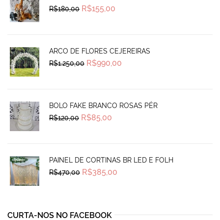
Original
Current
R$
155,00
R$
180,00
price
price
was:
is:
R$180,00.
R$155,00.
ARCO DE FLORES CEJEREIRAS
Original
Current
R$
990,00
R$
1.250,00
price
price
was:
is:
R$1.250,00.
R$990,00.
BOLO FAKE BRANCO ROSAS PÉR
Original
Current
R$
85,00
R$
120,00
price
price
was:
is:
R$120,00.
R$85,00.
PAINEL DE CORTINAS BR LED E FOLH
Original
Current
R$
385,00
R$
470,00
price
price
was:
is:
R$470,00.
R$385,00.
CURTA-NOS NO FACEBOOK