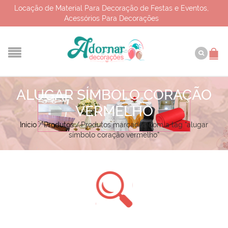
Locação de Material Para Decoração de Festas e Eventos,
Acessórios Para Decorações
ALUGAR SÍMBOLO CORAÇÃO
VERMELHO
Início
/
Produtos
/
Produtos marcados com a tag “alugar
símbolo coração vermelho”