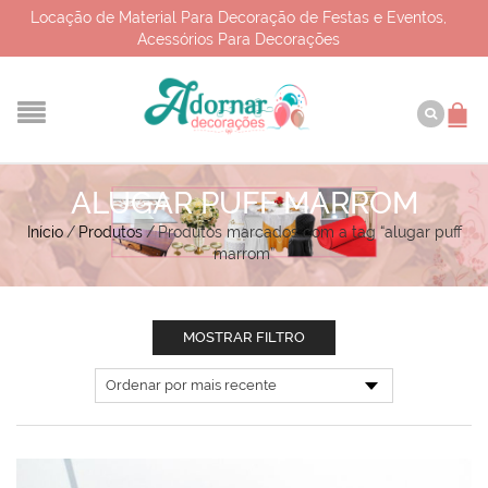
Locação de Material Para Decoração de Festas e Eventos,
Acessórios Para Decorações
ALUGAR PUFF MARROM
Início
/
Produtos
/
Produtos marcados com a tag “alugar puff
marrom”
MOSTRAR FILTRO