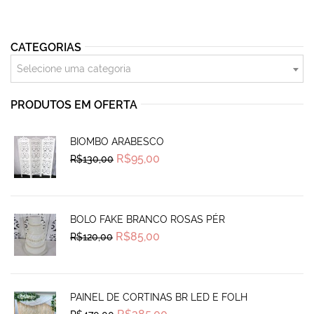
CATEGORIAS
Selecione uma categoria
PRODUTOS EM OFERTA
BIOMBO ARABESCO
Original
Current
R$
95,00
R$
130,00
price
price
was:
is:
R$130,00.
R$95,00.
BOLO FAKE BRANCO ROSAS PÉR
Original
Current
R$
85,00
R$
120,00
price
price
was:
is:
R$120,00.
R$85,00.
PAINEL DE CORTINAS BR LED E FOLH
Original
Current