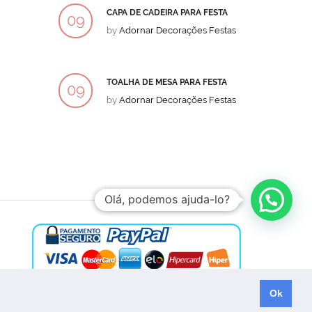
CAPA DE CADEIRA PARA FESTA
BOLO
09
09
by
Adornar Decorações Festas
by
Ad
DEZ
DEZ
TOALHA DE MESA PARA FESTA
BOLO
09
09
by
Adornar Decorações Festas
by
Ad
DEZ
DEZ
Olá, podemos ajuda-lo?
Ok