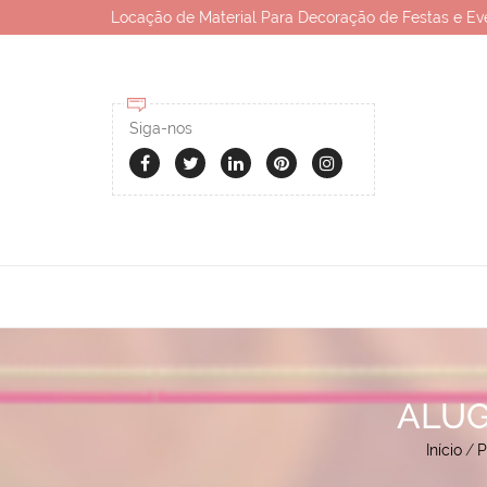
Locação de Material Para Decoração de Festas e Ev
Siga-nos
ALUG
Início
/
P