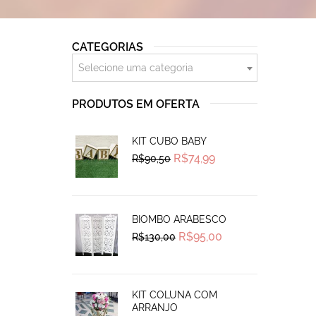
CATEGORIAS
Selecione uma categoria
PRODUTOS EM OFERTA
KIT CUBO BABY
Original
Current
R$
74,99
R$
90,50
price
price
was:
is:
R$90,50.
R$74,99.
BIOMBO ARABESCO
Original
Current
R$
95,00
R$
130,00
price
price
was:
is:
R$130,00.
R$95,00.
KIT COLUNA COM
ARRANJO