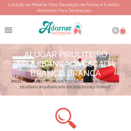
Locação de Material Para Decoração de Festas e Eventos,
Acessórios Para Decorações
ALUGAR PIRULITEIRO
ARQUIBANCADA ESCADA
BRANCO BRANCA
Início
/
Produtos
/
Produtos marcados com a tag “alugar
piruliteiro arquibancada escada branco branca”