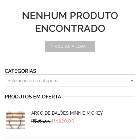
NENHUM PRODUTO
ENCONTRADO
VOLTAR À LOJA
CATEGORIAS
Selecione uma categoria
PRODUTOS EM OFERTA
ARCO DE BALÕES MINNIE MICKEY
Original
Current
R$
220,00
R$
265,00
price
price
was:
is:
R$265,00.
R$220,00.