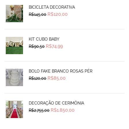
BICICLETA DECORATIVA
Original
Current
R$
120,00
R$
145,00
price
price
was:
is:
R$145,00.
R$120,00.
KIT CUBO BABY
Original
Current
R$
74,99
R$
90,50
price
price
was:
is:
R$90,50.
R$74,99.
BOLO FAKE BRANCO ROSAS PÉR
Original
Current
R$
85,00
R$
120,00
price
price
was:
is:
R$120,00.
R$85,00.
DECORAÇÃO DE CERIMÔNIA
Original
Current
R$
1.850,00
R$
2.755,00
price
price
was:
is:
R$2.755,00.
R$1.850,00.