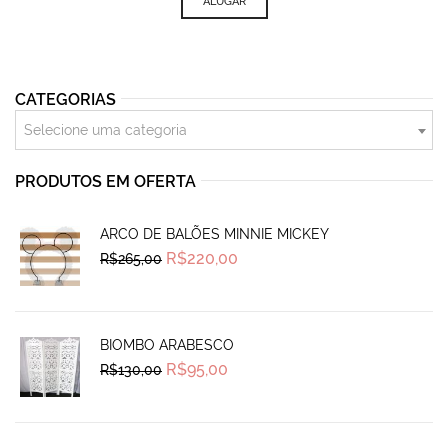
ALUGAR
CATEGORIAS
Selecione uma categoria
PRODUTOS EM OFERTA
ARCO DE BALÕES MINNIE MICKEY
Original
Current
R$
220,00
R$
265,00
price
price
was:
is:
R$265,00.
R$220,00.
BIOMBO ARABESCO
Original
Current
R$
95,00
R$
130,00
price
price
was:
is:
R$130,00.
R$95,00.