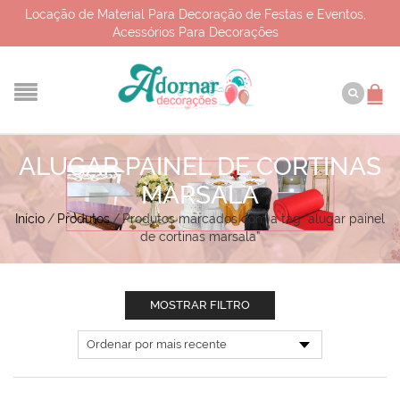
Locação de Material Para Decoração de Festas e Eventos,
Acessórios Para Decorações
ALUGAR PAINEL DE CORTINAS
MARSALA
Início
/
Produtos
/
Produtos marcados com a tag “alugar painel
de cortinas marsala”
MOSTRAR FILTRO