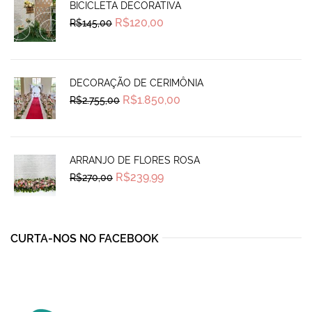
BICICLETA DECORATIVA
Original
Current
R$
120,00
R$
145,00
price
price
was:
is:
R$145,00.
R$120,00.
DECORAÇÃO DE CERIMÔNIA
Original
Current
R$
1.850,00
R$
2.755,00
price
price
was:
is:
R$2.755,00.
R$1.850,00.
ARRANJO DE FLORES ROSA
Original
Current
R$
239,99
R$
270,00
price
price
was:
is:
R$270,00.
R$239,99.
CURTA-NOS NO FACEBOOK