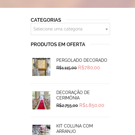
CATEGORIAS
Selecione uma categoria
PRODUTOS EM OFERTA
PERGOLADO DECORADO
Original
Current
R$
780,00
R$
1.115,00
price
price
was:
is:
R$1.115,00.
R$780,00.
DECORAÇÃO DE
CERIMÔNIA
Original
Current
R$
1.850,00
R$
2.755,00
price
price
was:
is:
R$2.755,00.
R$1.850,00.
KIT COLUNA COM
ARRANJO