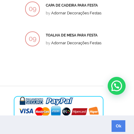
CAPA DE CADEIRA PARA FESTA
BOLO
09
09
by
Adornar Decorações Festas
by
Ad
DEZ
DEZ
TOALHA DE MESA PARA FESTA
BOLO
09
09
by
Adornar Decorações Festas
by
Ad
DEZ
DEZ
Ok