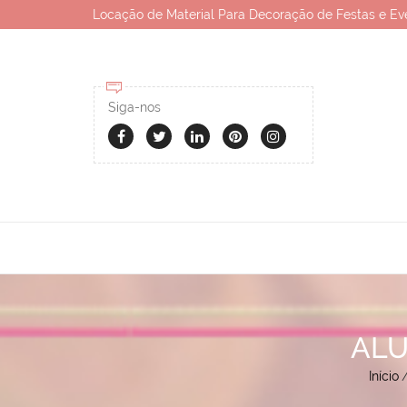
Locação de Material Para Decoração de Festas e Ev
Siga-nos
ALU
Início