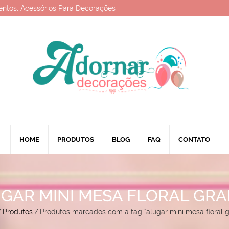
entos, Acessórios Para Decorações
HOME
PRODUTOS
BLOG
FAQ
CONTATO
GAR MINI MESA FLORAL GR
/
Produtos
/
Produtos marcados com a tag “alugar mini mesa floral 