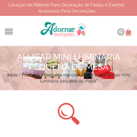
Locação de Material Para Decoração de Festas e Eventos,
Acessórios Para Decorações
ALUGAR MINI LUMINÁRIA
PEQUENA DE MESA
Início
/
Produtos
/
Produtos marcados com a tag “alugar mini
luminária pequena de mesa”