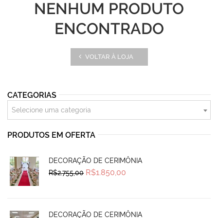
NENHUM PRODUTO
ENCONTRADO
VOLTAR À LOJA
CATEGORIAS
Selecione uma categoria
PRODUTOS EM OFERTA
DECORAÇÃO DE CERIMÔNIA
Original
Current
R$
1.850,00
R$
2.755,00
price
price
was:
is:
R$2.755,00.
R$1.850,00.
DECORAÇÃO DE CERIMÔNIA