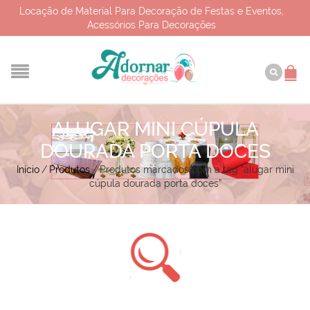
Locação de Material Para Decoração de Festas e Eventos,
Acessórios Para Decorações
ALUGAR MINI CÚPULA
DOURADA PORTA DOCES
Início
/
Produtos
/
Produtos marcados com a tag “alugar mini
cúpula dourada porta doces”