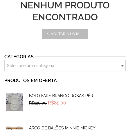
NENHUM PRODUTO
ENCONTRADO
VOLTAR À LOJA
CATEGORIAS
Selecione uma categoria
PRODUTOS EM OFERTA
BOLO FAKE BRANCO ROSAS PÉR
Original
Current
R$
85,00
R$
120,00
price
price
was:
is:
R$120,00.
R$85,00.
ARCO DE BALÕES MINNIE MICKEY