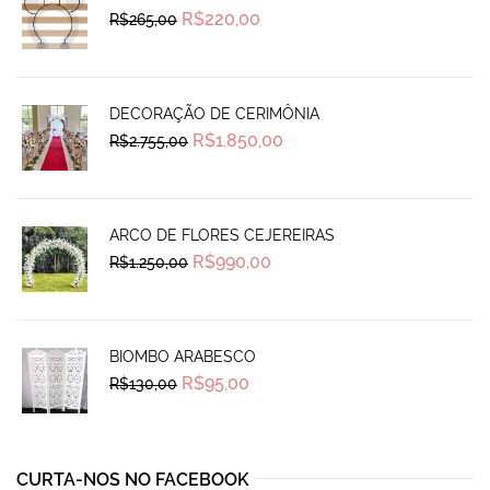
Original
Current
R$
220,00
R$
265,00
price
price
was:
is:
R$265,00.
R$220,00.
DECORAÇÃO DE CERIMÔNIA
Original
Current
R$
1.850,00
R$
2.755,00
price
price
was:
is:
R$2.755,00.
R$1.850,00.
ARCO DE FLORES CEJEREIRAS
Original
Current
R$
990,00
R$
1.250,00
price
price
was:
is:
R$1.250,00.
R$990,00.
BIOMBO ARABESCO
Original
Current
R$
95,00
R$
130,00
price
price
was:
is:
R$130,00.
R$95,00.
CURTA-NOS NO FACEBOOK