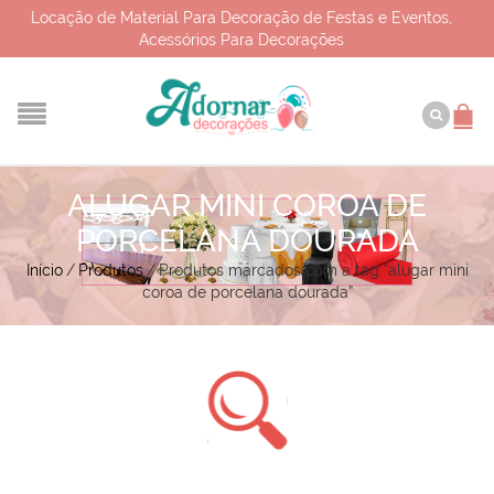
Locação de Material Para Decoração de Festas e Eventos,
Acessórios Para Decorações
ALUGAR MINI COROA DE
PORCELANA DOURADA
Início
/
Produtos
/
Produtos marcados com a tag “alugar mini
coroa de porcelana dourada”