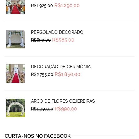
Original
Current
R$
1.290,00
R$
1.925,00
price
price
was:
is:
R$1.925,00.
R$1.290,00.
PERGOLADO DECORADO
Original
Current
R$
585,00
R$
690,00
price
price
was:
is:
R$690,00.
R$585,00.
DECORAÇÃO DE CERIMÔNIA
Original
Current
R$
1.850,00
R$
2.755,00
price
price
was:
is:
R$2.755,00.
R$1.850,00.
ARCO DE FLORES CEJEREIRAS
Original
Current
R$
990,00
R$
1.250,00
price
price
was:
is:
R$1.250,00.
R$990,00.
CURTA-NOS NO FACEBOOK