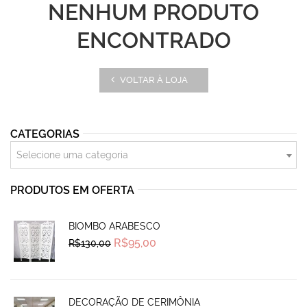
NENHUM PRODUTO
ENCONTRADO
VOLTAR À LOJA
CATEGORIAS
Selecione uma categoria
PRODUTOS EM OFERTA
BIOMBO ARABESCO
Original
Current
R$
95,00
R$
130,00
price
price
was:
is:
R$130,00.
R$95,00.
DECORAÇÃO DE CERIMÔNIA