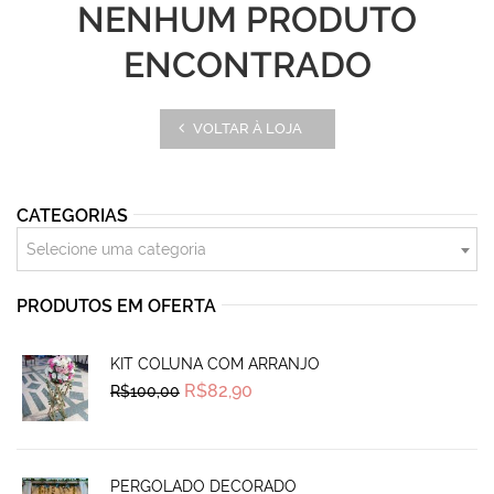
NENHUM PRODUTO
ENCONTRADO
VOLTAR À LOJA
CATEGORIAS
Selecione uma categoria
PRODUTOS EM OFERTA
KIT COLUNA COM ARRANJO
Original
Current
R$
82,90
R$
100,00
price
price
was:
is:
R$100,00.
R$82,90.
PERGOLADO DECORADO