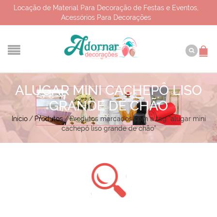
Locação de Material Para Decoração de Festas e Eventos,
Acessórios Para Decorações
ALUGAR MINI CACHEPÔ LISO
GRANDE DE CHÃO
Início
/
Produtos
/
Produtos marcados com a tag “alugar mini
cachepô liso grande de chão”