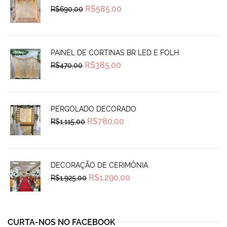
Original
Current
R$
585,00
R$
690,00
price
price
was:
is:
R$690,00.
R$585,00.
PAINEL DE CORTINAS BR LED E FOLH
Original
Current
R$
385,00
R$
470,00
price
price
was:
is:
R$470,00.
R$385,00.
PERGOLADO DECORADO
Original
Current
R$
780,00
R$
1.115,00
price
price
was:
is:
R$1.115,00.
R$780,00.
DECORAÇÃO DE CERIMÔNIA
Original
Current
R$
1.290,00
R$
1.925,00
price
price
was:
is:
R$1.925,00.
R$1.290,00.
CURTA-NOS NO FACEBOOK