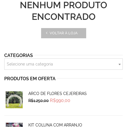
NENHUM PRODUTO
ENCONTRADO
VOLTAR À LOJA
CATEGORIAS
Selecione uma categoria
PRODUTOS EM OFERTA
ARCO DE FLORES CEJEREIRAS
Original
Current
R$
990,00
R$
1.250,00
price
price
was:
is:
R$1.250,00.
R$990,00.
KIT COLUNA COM ARRANJO