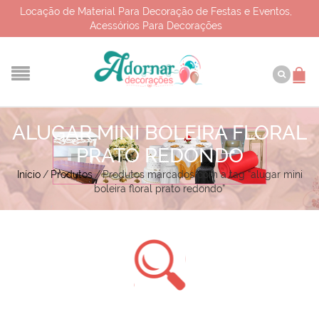
Locação de Material Para Decoração de Festas e Eventos,
Acessórios Para Decorações
ALUGAR MINI BOLEIRA FLORAL
PRATO REDONDO
Início
/
Produtos
/
Produtos marcados com a tag “alugar mini
boleira floral prato redondo”