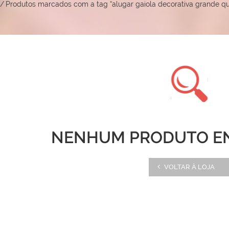
/
Produtos marcados com a tag “alugar gaiola decorativa grande qu
NENHUM PRODUTO E
VOLTAR À LOJA