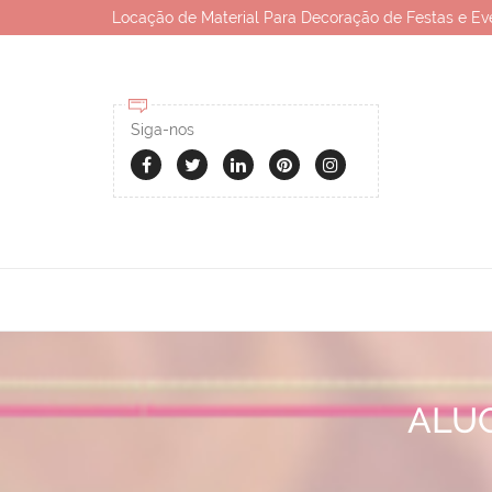
Locação de Material Para Decoração de Festas e Ev
Siga-nos
ALU