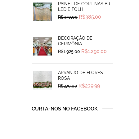
PAINEL DE CORTINAS BR
LED E FOLH
Original
Current
R$
385,00
R$
470,00
price
price
was:
is:
R$470,00.
R$385,00.
DECORAÇÃO DE
CERIMÔNIA
Original
Current
R$
1.290,00
R$
1.925,00
price
price
was:
is:
R$1.925,00.
R$1.290,00.
ARRANJO DE FLORES
ROSA
Original
Current
R$
239,99
R$
270,00
price
price
was:
is:
R$270,00.
R$239,99.
CURTA-NOS NO FACEBOOK