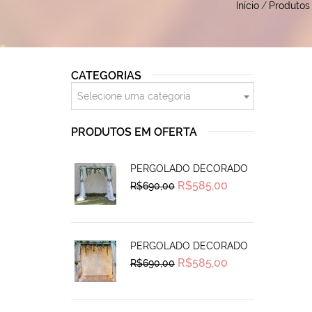
Início
/
Produtos
CATEGORIAS
Selecione uma categoria
PRODUTOS EM OFERTA
PERGOLADO DECORADO
Original
Current
R$
585,00
R$
690,00
price
price
was:
is:
R$690,00.
R$585,00.
PERGOLADO DECORADO
Original
Current
R$
585,00
R$
690,00
price
price
was:
is:
R$690,00.
R$585,00.