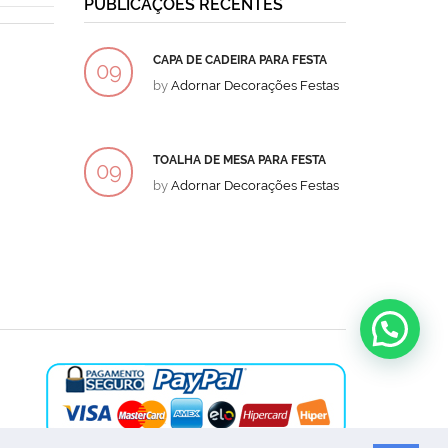
PUBLICAÇÕES RECENTES
CAPA DE CADEIRA PARA FESTA
BOLO
09
09
by
Adornar Decorações Festas
by
Ad
DEZ
DEZ
TOALHA DE MESA PARA FESTA
BOLO
09
09
by
Adornar Decorações Festas
by
Ad
DEZ
DEZ