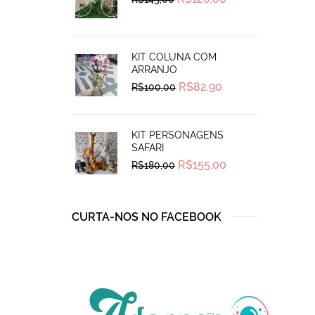
price
price
was:
is:
R$145,00.
R$120,00.
KIT COLUNA COM
ARRANJO
Original
Current
R$
82,90
R$
100,00
price
price
was:
is:
R$100,00.
R$82,90.
KIT PERSONAGENS
SAFARI
Original
Current
R$
155,00
R$
180,00
price
price
was:
is:
R$180,00.
R$155,00.
CURTA-NOS NO FACEBOOK