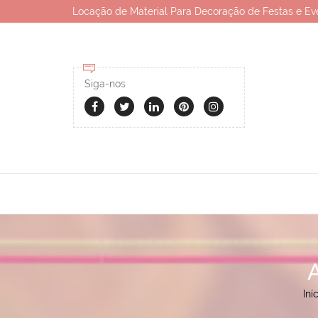
Locação de Material Para Decoração de Festas e Ev
Siga-nos
Iní