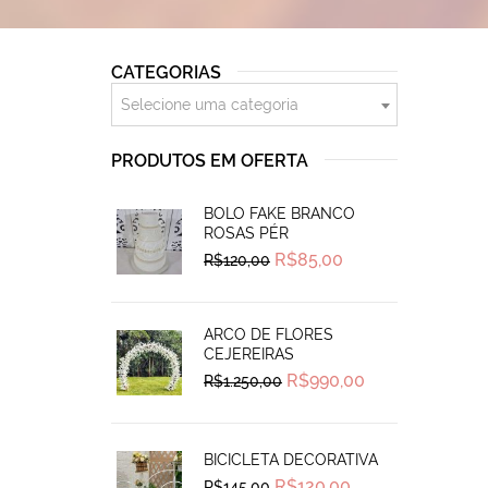
CATEGORIAS
Selecione uma categoria
PRODUTOS EM OFERTA
BOLO FAKE BRANCO
ROSAS PÉR
Original
Current
R$
85,00
R$
120,00
price
price
was:
is:
R$120,00.
R$85,00.
ARCO DE FLORES
CEJEREIRAS
Original
Current
R$
990,00
R$
1.250,00
price
price
was:
is:
R$1.250,00.
R$990,00.
BICICLETA DECORATIVA
Original
Current
R$
120,00
R$
145,00