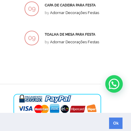
CAPA DE CADEIRA PARA FESTA
BOLO
09
09
by
Adornar Decorações Festas
by
Ad
DEZ
DEZ
TOALHA DE MESA PARA FESTA
BOLO
09
09
by
Adornar Decorações Festas
by
Ad
DEZ
DEZ
Ok