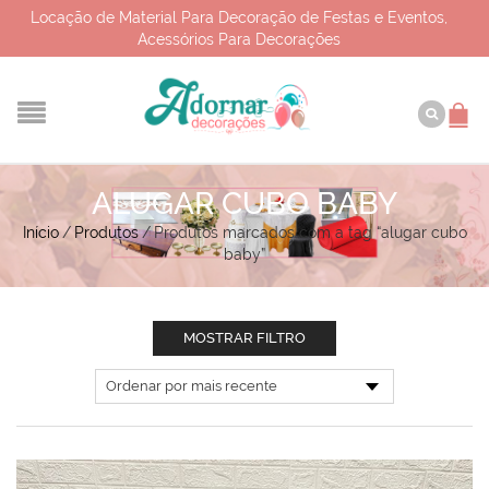
Locação de Material Para Decoração de Festas e Eventos,
Acessórios Para Decorações
ALUGAR CUBO BABY
Início
/
Produtos
/
Produtos marcados com a tag “alugar cubo
baby”
MOSTRAR FILTRO