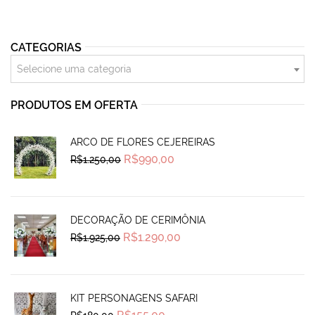
CATEGORIAS
Selecione uma categoria
PRODUTOS EM OFERTA
ARCO DE FLORES CEJEREIRAS
Original
Current
R$
990,00
R$
1.250,00
price
price
was:
is:
R$1.250,00.
R$990,00.
DECORAÇÃO DE CERIMÔNIA
Original
Current
R$
1.290,00
R$
1.925,00
price
price
was:
is:
R$1.925,00.
R$1.290,00.
KIT PERSONAGENS SAFARI
Original
Current