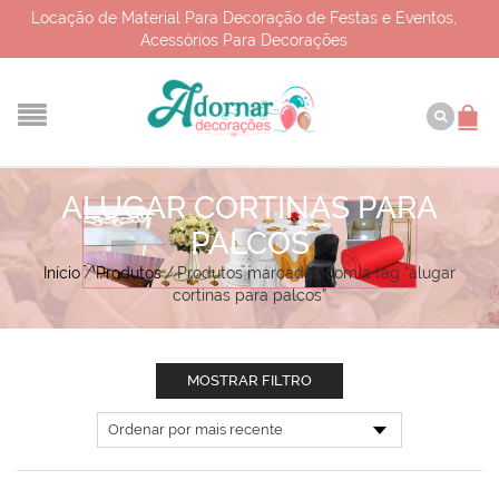
Locação de Material Para Decoração de Festas e Eventos,
Acessórios Para Decorações
ALUGAR CORTINAS PARA
PALCOS
Início
/
Produtos
/
Produtos marcados com a tag “alugar
cortinas para palcos”
MOSTRAR FILTRO