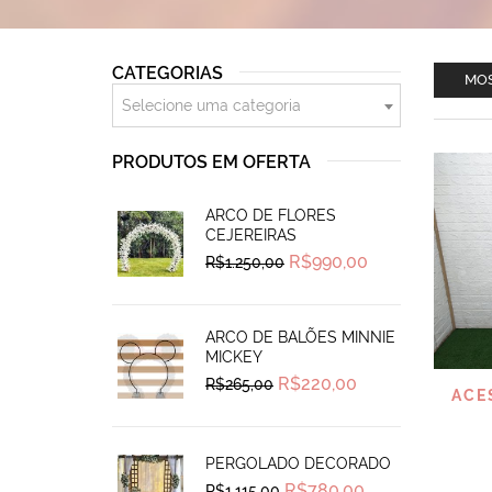
CATEGORIAS
MOS
Selecione uma categoria
PRODUTOS EM OFERTA
ARCO DE FLORES
CEJEREIRAS
Original
Current
R$
990,00
R$
1.250,00
price
price
was:
is:
R$1.250,00.
R$990,00.
ARCO DE BALÕES MINNIE
MICKEY
Original
Current
R$
220,00
R$
265,00
ACE
price
price
was:
is:
R$265,00.
R$220,00.
PERGOLADO DECORADO
Original
Current
R$
780,00
R$
1.115,00