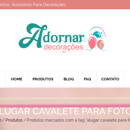
entos, Acessórios Para Decorações
HOME
PRODUTOS
BLOG
FAQ
CONTATO
LUGAR CAVALETE PARA FOT
o
/
Produtos
/
Produtos marcados com a tag “alugar cavalete para f