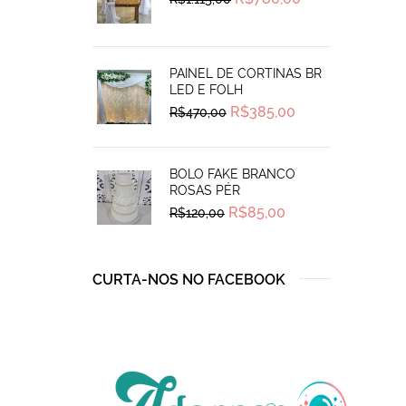
price
price
was:
is:
R$1.115,00.
R$780,00.
PAINEL DE CORTINAS BR
LED E FOLH
Original
Current
R$
385,00
R$
470,00
price
price
was:
is:
R$470,00.
R$385,00.
BOLO FAKE BRANCO
ROSAS PÉR
Original
Current
R$
85,00
R$
120,00
price
price
was:
is:
R$120,00.
R$85,00.
CURTA-NOS NO FACEBOOK