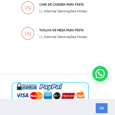
CAPA DE CADEIRA PARA FESTA
BOLO
09
09
by
Adornar Decorações Festas
by
Ad
DEZ
DEZ
TOALHA DE MESA PARA FESTA
BOLO
09
09
by
Adornar Decorações Festas
by
Ad
DEZ
DEZ
Ok