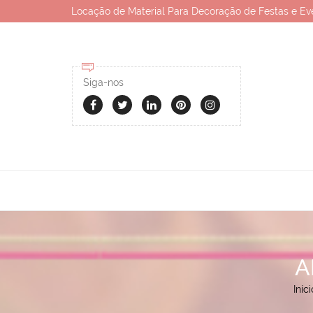
Locação de Material Para Decoração de Festas e Ev
Siga-nos
A
Iníci