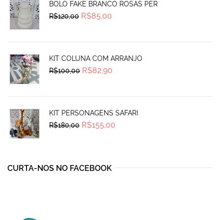
BOLO FAKE BRANCO ROSAS PÉR
Original
Current
R$
85,00
R$
120,00
price
price
was:
is:
R$120,00.
R$85,00.
KIT COLUNA COM ARRANJO
Original
Current
R$
82,90
R$
100,00
price
price
was:
is:
R$100,00.
R$82,90.
KIT PERSONAGENS SAFARI
Original
Current
R$
155,00
R$
180,00
price
price
was:
is:
R$180,00.
R$155,00.
CURTA-NOS NO FACEBOOK