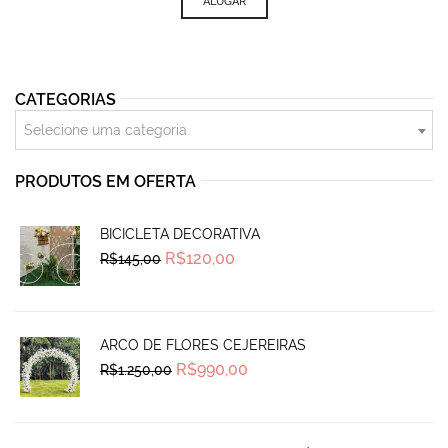
ALUGAR
CATEGORIAS
Selecione uma categoria
PRODUTOS EM OFERTA
BICICLETA DECORATIVA
Original
Current
R$
120,00
R$
145,00
price
price
was:
is:
R$145,00.
R$120,00.
ARCO DE FLORES CEJEREIRAS
Original
Current
R$
990,00
R$
1.250,00
price
price
was:
is:
R$1.250,00.
R$990,00.