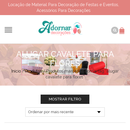
Locação de Material Para Decoração de Festas e Eventos,
Acessórios Para Decorações
ALUGAR CAVALETE PARA
FLORES
Início
/
Produtos
/
Produtos marcados com a tag “alugar
cavalete para flores”
MOSTRAR FILTRO