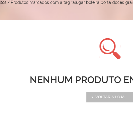
tos
/
Produtos marcados com a tag “alugar boleira porta doces gr
NENHUM PRODUTO E
VOLTAR À LOJA