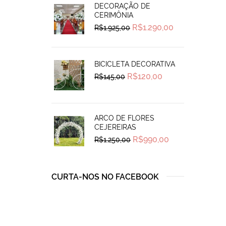
DECORAÇÃO DE
CERIMÔNIA
Original
Current
R$
1.290,00
R$
1.925,00
price
price
was:
is:
R$1.925,00.
R$1.290,00.
BICICLETA DECORATIVA
Original
Current
R$
120,00
R$
145,00
price
price
was:
is:
R$145,00.
R$120,00.
ARCO DE FLORES
CEJEREIRAS
Original
Current
R$
990,00
R$
1.250,00
price
price
was:
is:
R$1.250,00.
R$990,00.
CURTA-NOS NO FACEBOOK