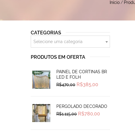
Início
/
Produ
CATEGORIAS
Selecione uma categoria
PRODUTOS EM OFERTA
PAINEL DE CORTINAS BR
LED E FOLH
Original
Current
R$
385,00
R$
470,00
price
price
was:
is:
R$470,00.
R$385,00.
PERGOLADO DECORADO
Original
Current
R$
780,00
R$
1.115,00
price
price
was:
is:
R$1.115,00.
R$780,00.