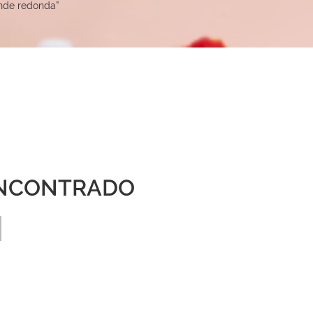
ande redonda”
NCONTRADO