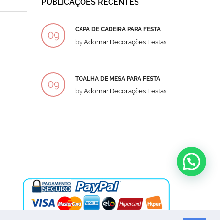
PUBLICAÇÕES RECENTES
CAPA DE CADEIRA PARA FESTA
BOLO
09
09
by
Adornar Decorações Festas
by
Ad
DEZ
DEZ
TOALHA DE MESA PARA FESTA
BOLO
09
09
by
Adornar Decorações Festas
by
Ad
DEZ
DEZ