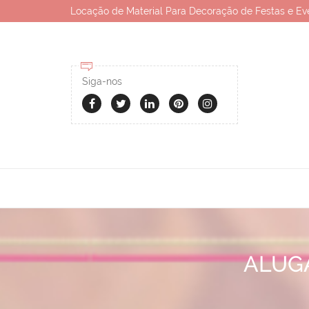
Locação de Material Para Decoração de Festas e Ev
Siga-nos
ALUG