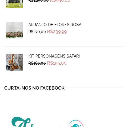
R$
990,00
R$
1.250,00
price
price
was:
is:
R$1.250,00.
R$990,00.
ARRANJO DE FLORES ROSA
Original
Current
R$
239,99
R$
270,00
price
price
was:
is:
R$270,00.
R$239,99.
KIT PERSONAGENS SAFARI
Original
Current
R$
155,00
R$
180,00
price
price
was:
is:
R$180,00.
R$155,00.
CURTA-NOS NO FACEBOOK