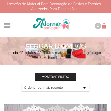
Locação de Material Para Decoração de Festas e Eventos,
Acessórios Para Decorações
ALUGAR BIOMBOS
Início
/
Produtos
/
Produtos marcados com a tag “alugar
biombos”
MOSTRAR FILTRO