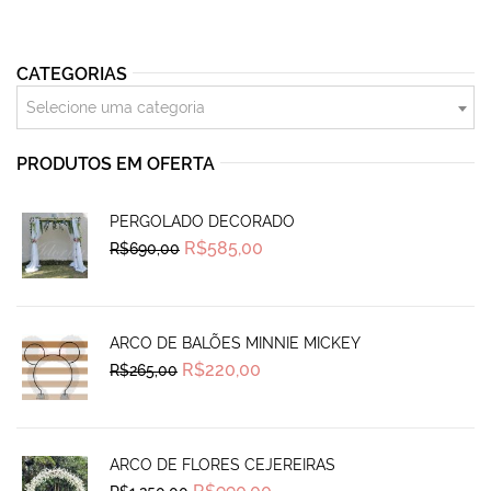
CATEGORIAS
Selecione uma categoria
PRODUTOS EM OFERTA
PERGOLADO DECORADO
Original
Current
R$
585,00
R$
690,00
price
price
was:
is:
R$690,00.
R$585,00.
ARCO DE BALÕES MINNIE MICKEY
Original
Current
R$
220,00
R$
265,00
price
price
was:
is:
R$265,00.
R$220,00.
ARCO DE FLORES CEJEREIRAS
Original
Current