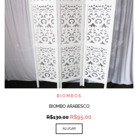
BIOMBOS
BIOMBO ARABESCO
Original
Current
R$
95,00
R$
130,00
price
price
was:
is:
ALUGAR
R$130,00.
R$95,00.