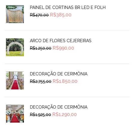
PAINEL DE CORTINAS BR LED E FOLH
Original
Current
R$
385,00
R$
470,00
price
price
was:
is:
R$470,00.
R$385,00.
ARCO DE FLORES CEJEREIRAS
Original
Current
R$
990,00
R$
1.250,00
price
price
was:
is:
R$1.250,00.
R$990,00.
DECORAÇÃO DE CERIMÔNIA
Original
Current
R$
1.850,00
R$
2.755,00
price
price
was:
is:
R$2.755,00.
R$1.850,00.
DECORAÇÃO DE CERIMÔNIA
Original
Current
R$
1.290,00
R$
1.925,00
price
price
was:
is:
R$1.925,00.
R$1.290,00.