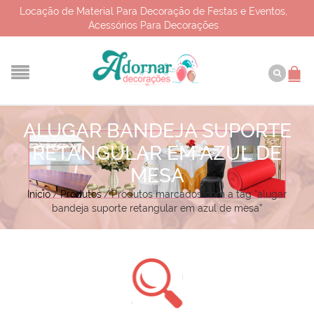
Locação de Material Para Decoração de Festas e Eventos,
Acessórios Para Decorações
ALUGAR BANDEJA SUPORTE
RETANGULAR EM AZUL DE
MESA
Início
/
Produtos
/
Produtos marcados com a tag “alugar
bandeja suporte retangular em azul de mesa”