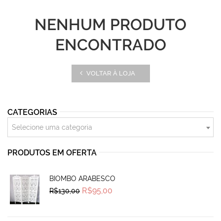
NENHUM PRODUTO
ENCONTRADO
VOLTAR À LOJA
CATEGORIAS
Selecione uma categoria
PRODUTOS EM OFERTA
BIOMBO ARABESCO
Original
Current
R$
95,00
R$
130,00
price
price
was:
is:
R$130,00.
R$95,00.