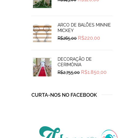
price
price
was:
is:
R$145,00.
R$120,00.
ARCO DE BALÕES MINNIE
MICKEY
Original
Current
R$
220,00
R$
265,00
price
price
was:
is:
R$265,00.
R$220,00.
DECORAÇÃO DE
CERIMÔNIA
Original
Current
R$
1.850,00
R$
2.755,00
price
price
was:
is:
R$2.755,00.
R$1.850,00.
CURTA-NOS NO FACEBOOK