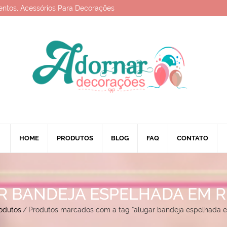
entos, Acessórios Para Decorações
HOME
PRODUTOS
BLOG
FAQ
CONTATO
R BANDEJA ESPELHADA EM R
odutos
/
Produtos marcados com a tag “alugar bandeja espelhada e