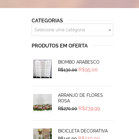
CATEGORIAS
Selecione uma categoria
PRODUTOS EM OFERTA
BIOMBO ARABESCO
Original
Current
R$
95,00
R$
130,00
price
price
was:
is:
R$130,00.
R$95,00.
ARRANJO DE FLORES
ROSA
Original
Current
R$
239,99
R$
270,00
price
price
was:
is:
R$270,00.
R$239,99.
BICICLETA DECORATIVA
Original
Current
R$
120,00
R$
145,00