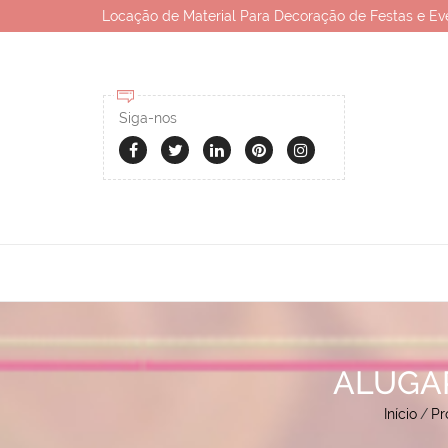
Locação de Material Para Decoração de Festas e Ev
Siga-nos
ALUGA
Início
/
Pr