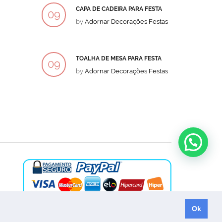
CAPA DE CADEIRA PARA FESTA
BOLO
09
09
by
Adornar Decorações Festas
by
Ad
DEZ
DEZ
TOALHA DE MESA PARA FESTA
BOLO
09
09
by
Adornar Decorações Festas
by
Ad
DEZ
DEZ
Ok